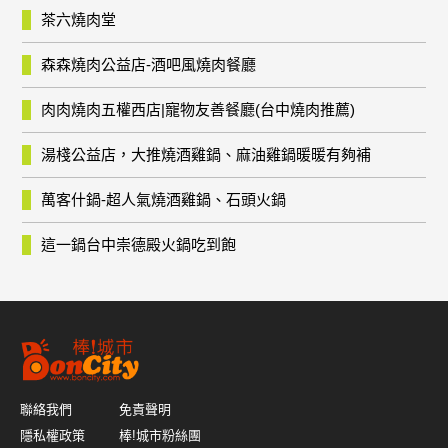
茶六燒肉堂
森森燒肉公益店-酒吧風燒肉餐廳
肉肉燒肉五權西店|寵物友善餐廳(台中燒肉推薦)
湯棧公益店，大推燒酒雞鍋、麻油雞鍋暖暖有夠補
萬客什鍋-超人氣燒酒雞鍋、石頭火鍋
這一鍋台中崇德殿火鍋吃到飽
聯絡我們
免責聲明
隱私權政策
棒!城市粉絲團