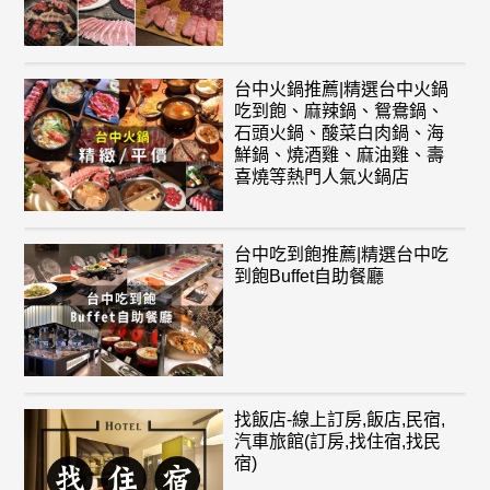
台中火鍋推薦|精選台中火鍋
吃到飽、麻辣鍋、鴛鴦鍋、
石頭火鍋、酸菜白肉鍋、海
鮮鍋、燒酒雞、麻油雞、壽
喜燒等熱門人氣火鍋店
台中吃到飽推薦|精選台中吃
到飽Buffet自助餐廳
找飯店-線上訂房,飯店,民宿,
汽車旅館(訂房,找住宿,找民
宿)