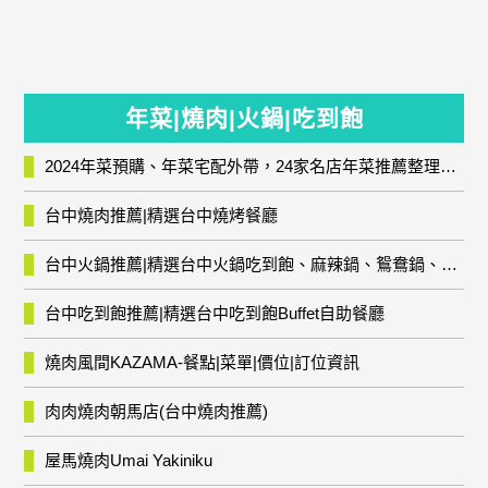
年菜|燒肉|火鍋|吃到飽
2024年菜預購、年菜宅配外帶，24家名店年菜推薦整理，圍爐輕鬆上菜團圓趣
台中燒肉推薦|精選台中燒烤餐廳
台中火鍋推薦|精選台中火鍋吃到飽、麻辣鍋、鴛鴦鍋、石頭火鍋、酸菜白肉鍋、海鮮鍋、燒酒雞、麻油雞、壽喜燒等熱門人氣火鍋店!
台中吃到飽推薦|精選台中吃到飽Buffet自助餐廳
燒肉風間KAZAMA-餐點|菜單|價位|訂位資訊
肉肉燒肉朝馬店(台中燒肉推薦)
屋馬燒肉Umai Yakiniku