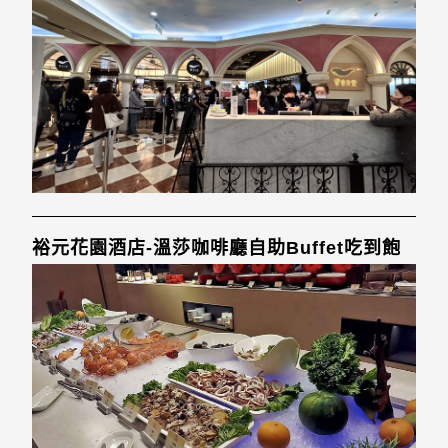
裕元花園酒店-溫莎咖啡廳自助Buffet吃到飽