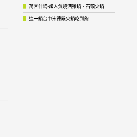
萬客什鍋-超人氣燒酒雞鍋、石頭火鍋
這一鍋台中崇德殿火鍋吃到飽