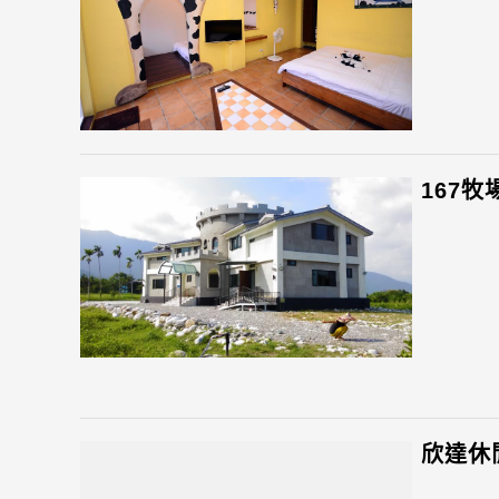
167牧場
欣達休