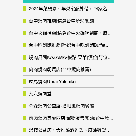
2024年菜預購、年菜宅配外帶，24家名店年菜推薦整理，圍爐輕鬆上菜團圓趣
台中燒肉推薦|精選台中燒烤餐廳
台中火鍋推薦|精選台中火鍋吃到飽、麻辣鍋、鴛鴦鍋、石頭火鍋、酸菜白肉鍋、海鮮鍋、燒酒雞、麻油雞、壽喜燒等熱門人氣火鍋店!
台中吃到飽推薦|精選台中吃到飽Buffet自助餐廳
燒肉風間KAZAMA-餐點|菜單|價位|訂位資訊
肉肉燒肉朝馬店(台中燒肉推薦)
屋馬燒肉Umai Yakiniku
茶六燒肉堂
森森燒肉公益店-酒吧風燒肉餐廳
肉肉燒肉五權西店|寵物友善餐廳(台中燒肉推薦)
湯棧公益店，大推燒酒雞鍋、麻油雞鍋暖暖有夠補