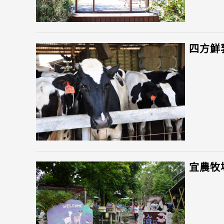
四方鮮
宜農牧