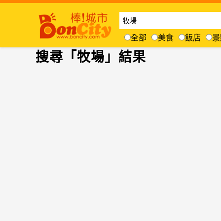
全部
美食
飯店
景
搜尋「牧場」結果