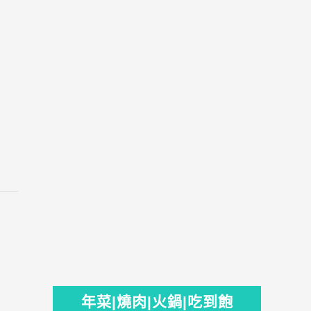
年菜|燒肉|火鍋|吃到飽