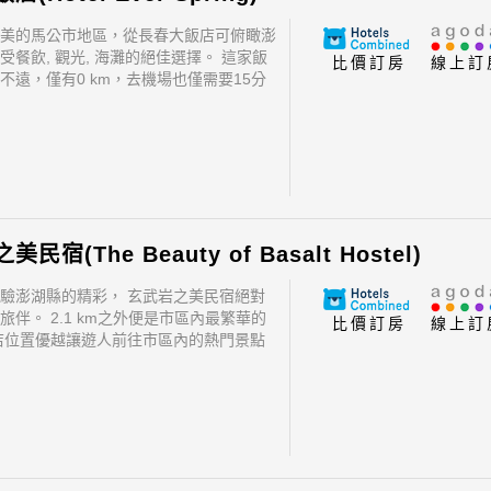
美的馬公市地區，從長春大飯店可俯瞰澎
受餐飲, 觀光, 海灘的絕佳選擇。 這家飯
比價訂房
線上訂
不遠，僅有0 km，去機場也僅需要15分
位置優越讓旅客前往市區內的熱門景點變
捷。
民宿(The Beauty of Basalt Hostel)
驗澎湖縣的精彩， 玄武岩之美民宿絕對
旅伴。 2.1 km之外便是市區內最繁華的
比價訂房
線上訂
店位置優越讓遊人前往市區內的熱門景點
快捷。