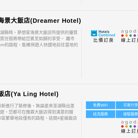
景大飯店(Dreamer Hotel)
湖縣時，夢想家海景大飯店所提供的優質
質住宿將帶給您賓至如歸的享受。 離市
比價訂房
線上訂
1 km的路程，能確保遊人快捷地前往當地的
 飯店位置優越讓遊人前往市區內的熱門
方便快捷。
(Ya Ling Hotel)
年重新進行了裝修後，無論是來澎湖縣出差
免費WiFi
可寄行
遊，您都可在雅霖大飯店得到滿意的服
送洗服務
接駁服
市區繁華地段僅有的路程，這間4星級飯店
優越，方便外遊。 飯店位置優越讓遊人
內的熱門景點變得方便快捷。
線上訂