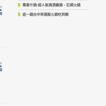
萬客什鍋-超人氣燒酒雞鍋、石頭火鍋
房
這一鍋台中崇德殿火鍋吃到飽
房