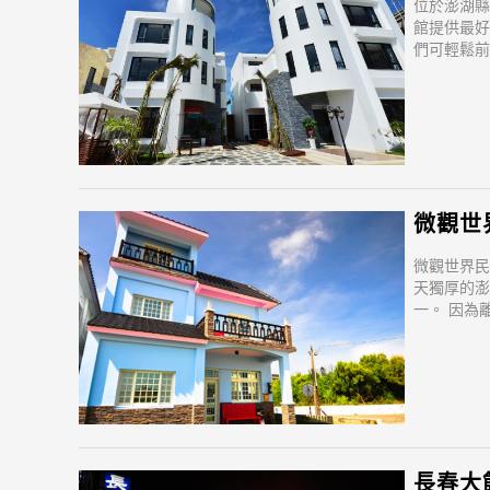
位於澎湖縣
館提供最好
們可輕鬆前
飯店位置優
快捷。
微觀世界民
天獨厚的澎
一。 因為
km的路程
客。 飯店
得方便快
長春大飯店