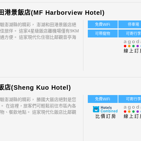
景飯店(MF Harborview Hotel)
驗澎湖縣的精彩， 澎湖和田港景飯店絕
免費WiFi
停車場
佳旅伴。 這家4星級飯店離機場僅有9KM
可帶寵物
可寄行
通方便。 這家現代化住宿比鄰觀音亭海
馬公機場等熱門景點。
線上訂
(Sheng Kuo Hotel)
驗澎湖縣的精彩， 勝國大飯店絕對是您
免費WiFi
可寄行
。 在這裡，旅客們可輕鬆前往市區內各
物、餐飲地點。 這家現代化飯店比鄰觀
比價訂房
線上訂
園, 馬公機場等熱門景點。