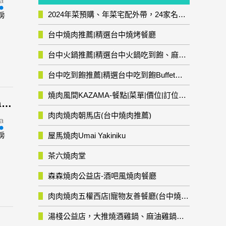
2024年菜預購、年菜宅配外帶，24家名店年菜推薦整理，圍爐輕鬆上菜團圓趣
房
台中燒肉推薦|精選台中燒烤餐廳
台中火鍋推薦|精選台中火鍋吃到飽、麻辣鍋、鴛鴦鍋、石頭火鍋、酸菜白肉鍋、海鮮鍋、燒酒雞、麻油雞、壽喜燒等熱門人氣火鍋店!
台中吃到飽推薦|精選台中吃到飽Buffet自助餐廳
燒肉風間KAZAMA-餐點|菜單|價位|訂位資訊
微觀世界民宿(Penghu Microcosm bed and breakfaast)
肉肉燒肉朝馬店(台中燒肉推薦)
房
屋馬燒肉Umai Yakiniku
茶六燒肉堂
森森燒肉公益店-酒吧風燒肉餐廳
肉肉燒肉五權西店|寵物友善餐廳(台中燒肉推薦)
湯棧公益店，大推燒酒雞鍋、麻油雞鍋暖暖有夠補