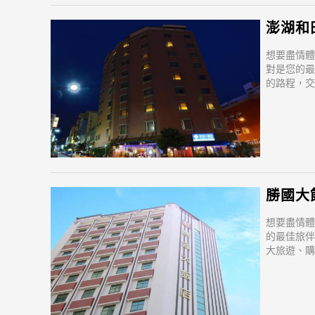
澎湖和田港
想要盡情體
對是您的最
的路程，交
濱公園, 
勝國大飯店
想要盡情體
的最佳旅伴
大旅遊、購
音亭海濱公