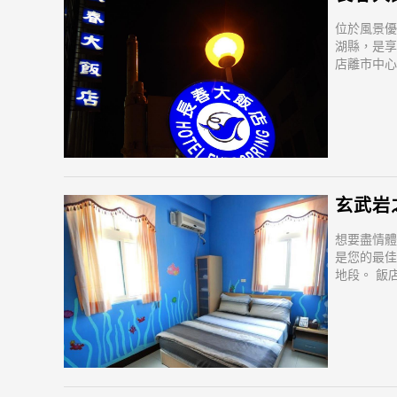
位於風景優
湖縣，是享
店離市中心
鐘。 飯店
得方便快
玄武岩之美
想要盡情體
是您的最佳
地段。 飯
變得方便