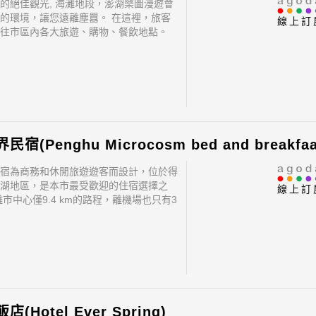
的絕佳觀光, 海灘地段，澎湖樂圖漫遊會
的環境，讓您遠離塵囂。 在這裡，旅客
線上訂
往市區內各大旅遊、購物、餐飲地點。
越讓遊人前往市區內的熱門景點變得方便
宿為商務和休閒旅遊遊客而設計，位於得
湖地區，是本市最受歡迎的住宿選擇之
線上訂
離市中心僅9.4 km的路程，離機場也只有3
，這間2.5星級飯店每年都會接待大量的旅
位置優越讓遊人前往市區內的熱門景點變
捷。
(Hotel Ever Spring)