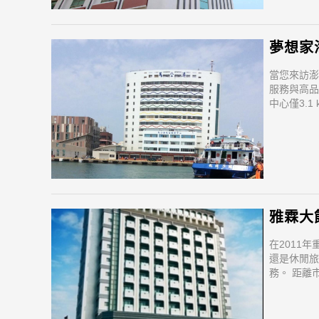
夢想家海
當您來訪澎
服務與高品
中心僅3.
旅遊景點。
景點變得
雅霖大飯店
在2011
還是休閒旅
務。 距離
的位置非常
前往市區