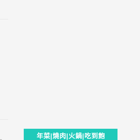
年菜|燒肉|火鍋|吃到飽