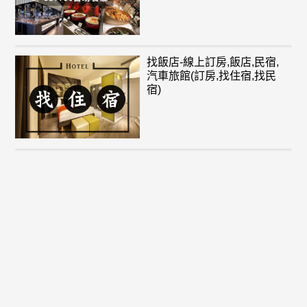
找飯店-線上訂房,飯店,民宿,
汽車旅館(訂房,找住宿,找民
宿)