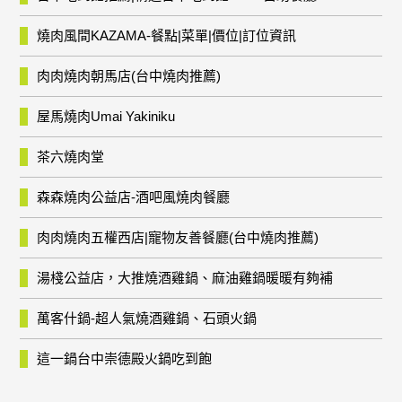
燒肉風間KAZAMA-餐點|菜單|價位|訂位資訊
肉肉燒肉朝馬店(台中燒肉推薦)
屋馬燒肉Umai Yakiniku
茶六燒肉堂
森森燒肉公益店-酒吧風燒肉餐廳
肉肉燒肉五權西店|寵物友善餐廳(台中燒肉推薦)
湯棧公益店，大推燒酒雞鍋、麻油雞鍋暖暖有夠補
萬客什鍋-超人氣燒酒雞鍋、石頭火鍋
這一鍋台中崇德殿火鍋吃到飽