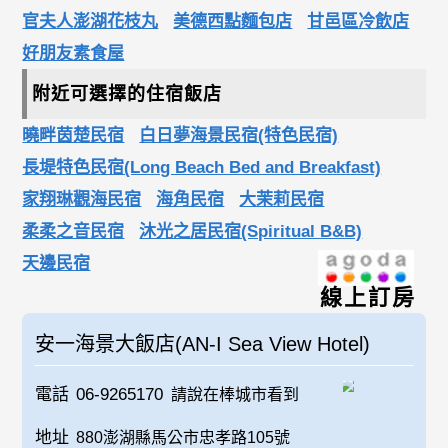
官夫人澎湖花枝丸
美德西點麵包店
甘邑區冷飲店
好朋友素食屋
附近可選擇的住宿飯店
曉畔茵楚民宿
白日夢海景民宿(特色民宿)
長堤特色民宿(Long Beach Bed and Breakfast)
家翔琳觀海民宿
海角民宿
大茉莉民宿
柔柔之音民宿
沐光之居民宿(Spiritual B&B)
天邊民宿
線上訂房
安一海景大飯店(AN-I Sea View Hotel)
電話
06-9265170
請說在棒城市看到
地址
880澎湖縣馬公市忠孝路105號