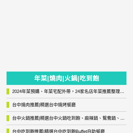
年菜|燒肉|火鍋|吃到飽
2024年菜預購、年菜宅配外帶，24家名店年菜推薦整理，圍爐輕鬆上菜團圓趣
台中燒肉推薦|精選台中燒烤餐廳
台中火鍋推薦|精選台中火鍋吃到飽、麻辣鍋、鴛鴦鍋、石頭火鍋、酸菜白肉鍋、海鮮鍋、燒酒雞、麻油雞、壽喜燒等熱門人氣火鍋店!
台中吃到飽推薦|精選台中吃到飽Buffet自助餐廳