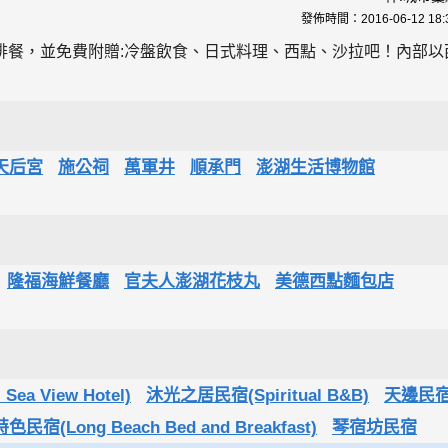
發佈時間：
2016-06-12 18:
排餐，並免費附贈:冷盤飲食、日式料理、西點、沙拉吧！內部以
天后宮
施公祠
萬軍井
順承門
澎湖生活博物館
隆福海鮮餐廳
官夫人澎湖花枝丸
美德西點麵包店
a View Hotel)
沐光之居民宿(Spiritual B&B)
天邊民
民宿(Long Beach Bed and Breakfast)
琴宿坊民宿