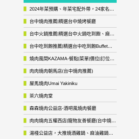
2024年菜預購、年菜宅配外帶，24家名店年菜推薦整理，圍爐輕鬆上菜團圓趣
台中燒肉推薦|精選台中燒烤餐廳
台中火鍋推薦|精選台中火鍋吃到飽、麻辣鍋、鴛鴦鍋、石頭火鍋、酸菜白肉鍋、海鮮鍋、燒酒雞、麻油雞、壽喜燒等熱門人氣火鍋店!
台中吃到飽推薦|精選台中吃到飽Buffet自助餐廳
燒肉風間KAZAMA-餐點|菜單|價位|訂位資訊
肉肉燒肉朝馬店(台中燒肉推薦)
屋馬燒肉Umai Yakiniku
茶六燒肉堂
森森燒肉公益店-酒吧風燒肉餐廳
肉肉燒肉五權西店|寵物友善餐廳(台中燒肉推薦)
湯棧公益店，大推燒酒雞鍋、麻油雞鍋暖暖有夠補