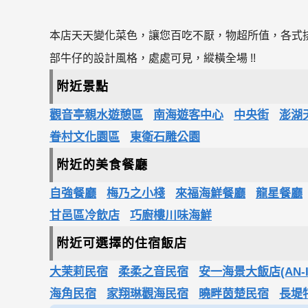
本店天天變化菜色，讓您百吃不厭，物超所值，各式
部牛仔的設計風格，處處可見，縱橫全場 !!
附近景點
觀音亭親水遊憩區
南海遊客中心
中央街
澎湖
眷村文化園區
東衛石雕公園
附近的美食餐廳
自強餐廳
梅乃之小棧
來福海鮮餐廳
龍星餐廳
甘邑區冷飲店
巧廚樓川味海鮮
附近可選擇的住宿飯店
大茉莉民宿
柔柔之音民宿
安一海景大飯店(AN-I Se
海角民宿
家翔琳觀海民宿
曉畔茵楚民宿
長堤特色