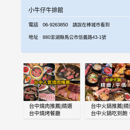
小牛仔牛排館
電話
06-9263850
請說在棒城市看到
地址
880澎湖縣馬公市信義路43-1號
台中燒肉推薦|精選
台中火鍋推薦|精
台中燒烤餐廳
台中火鍋吃到飽
麻辣鍋、鴛鴦鍋
石頭火鍋、酸菜