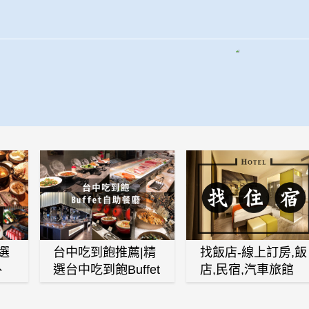
選
台中吃到飽推薦|精
找飯店-線上訂房,飯
、
選台中吃到飽Buffet
店,民宿,汽車旅館
、
自助餐廳
(訂房,找住宿,找民
白
宿)