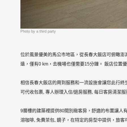
Photo by a third party
位於風景優美的馬公市地區，從長春大飯店可俯瞰澎湖縣
遠，僅有0 km，去機場也僅需要15分鐘。 飯店位
相信長春大飯店的周到服務和一流設施會讓您此行終生難
可代收包裹, 專人辦理入住/退房服務, 每日客房清潔
9層樓的建築裡提供80間別緻客房，舒適的布置讓人有
溶咖啡, 免費茶包, 鏡子，在特定的房型中提供，旅