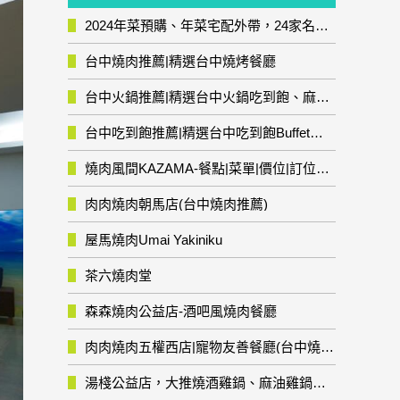
2024年菜預購、年菜宅配外帶，24家名店年菜推薦整理，圍爐輕鬆上菜團圓趣
台中燒肉推薦|精選台中燒烤餐廳
台中火鍋推薦|精選台中火鍋吃到飽、麻辣鍋、鴛鴦鍋、石頭火鍋、酸菜白肉鍋、海鮮鍋、燒酒雞、麻油雞、壽喜燒等熱門人氣火鍋店!
台中吃到飽推薦|精選台中吃到飽Buffet自助餐廳
燒肉風間KAZAMA-餐點|菜單|價位|訂位資訊
肉肉燒肉朝馬店(台中燒肉推薦)
屋馬燒肉Umai Yakiniku
茶六燒肉堂
森森燒肉公益店-酒吧風燒肉餐廳
肉肉燒肉五權西店|寵物友善餐廳(台中燒肉推薦)
湯棧公益店，大推燒酒雞鍋、麻油雞鍋暖暖有夠補