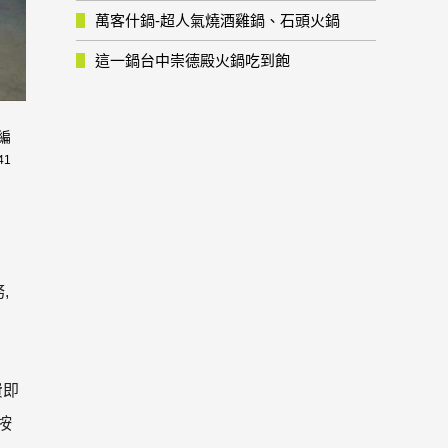
萬客什鍋-超人氣燒酒雞鍋、石頭火鍋
這一鍋台中崇德殿火鍋吃到飽
編
41
,
費即
按