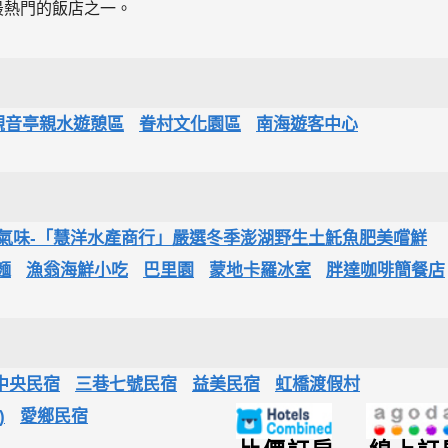
最熱門的飯店之一。
觀音亭親水遊憩區
眷村文化園區
南海遊客中心
氣味-「慧洋水產商行」嚴選冬季澎湖野生土魠魚肥美嚐鮮
麵
漁翁海鮮小吃
巴里園
蒙地卡羅冰室
胖達咖啡簡餐店
中央民宿
三巷七號民宿
益美民宿
虹橋渡假村
)
愛鄉民宿