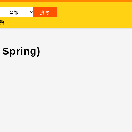
點
Spring)