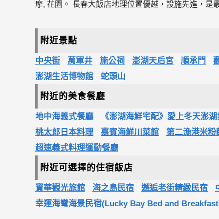
摩, 花園。 長春大飯店地理位置優越，設施先進，是
附近景點
中央街
萬軍井
施公祠
澎湖天后宮
順承門
澎湖生活博物館
蛇頭山
附近的美食餐廳
地中海義式餐廳
《澎湖海鮮宅配》愛上冬天澎湖
桃太郎日本料理
嘉賓海鮮川菜館
第二漁港米粉
超速義式料理運動餐廳
附近可選擇的住宿飯店
寶華觀光旅館
海之島民宿
邂逅老街精緻民宿
幸運海彎海景民宿(Lucky Bay Bed and Breakfast