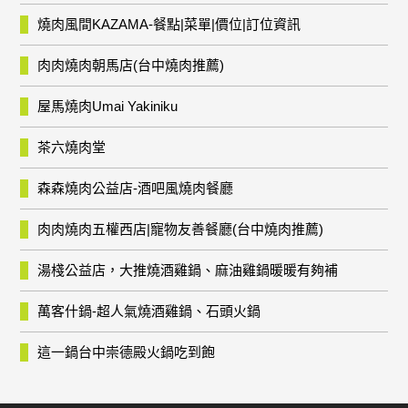
燒肉風間KAZAMA-餐點|菜單|價位|訂位資訊
肉肉燒肉朝馬店(台中燒肉推薦)
屋馬燒肉Umai Yakiniku
茶六燒肉堂
森森燒肉公益店-酒吧風燒肉餐廳
肉肉燒肉五權西店|寵物友善餐廳(台中燒肉推薦)
湯棧公益店，大推燒酒雞鍋、麻油雞鍋暖暖有夠補
萬客什鍋-超人氣燒酒雞鍋、石頭火鍋
這一鍋台中崇德殿火鍋吃到飽