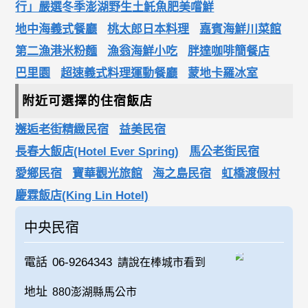
行」嚴選冬季澎湖野生土魠魚肥美嚐鮮
地中海義式餐廳
桃太郎日本料理
嘉賓海鮮川菜館
第二漁港米粉麵
漁翁海鮮小吃
胖達咖啡簡餐店
巴里園
超速義式料理運動餐廳
蒙地卡羅冰室
附近可選擇的住宿飯店
邂逅老街精緻民宿
益美民宿
長春大飯店(Hotel Ever Spring)
馬公老街民宿
愛鄉民宿
寶華觀光旅館
海之島民宿
虹橋渡假村
慶霖飯店(King Lin Hotel)
中央民宿
電話
06-9264343
請說在棒城市看到
地址
880澎湖縣馬公市