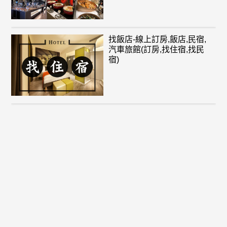
找飯店-線上訂房,飯店,民宿,
汽車旅館(訂房,找住宿,找民
宿)