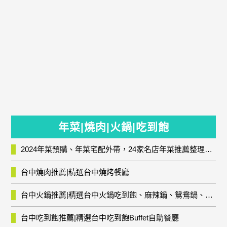
年菜|燒肉|火鍋|吃到飽
2024年菜預購、年菜宅配外帶，24家名店年菜推薦整理，圍爐輕鬆上菜團圓趣
台中燒肉推薦|精選台中燒烤餐廳
台中火鍋推薦|精選台中火鍋吃到飽、麻辣鍋、鴛鴦鍋、石頭火鍋、酸菜白肉鍋、海鮮鍋、燒酒雞、麻油雞、壽喜燒等熱門人氣火鍋店!
台中吃到飽推薦|精選台中吃到飽Buffet自助餐廳