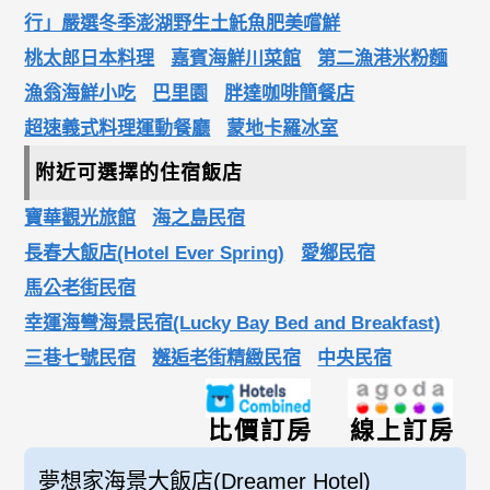
行」嚴選冬季澎湖野生土魠魚肥美嚐鮮
桃太郎日本料理
嘉賓海鮮川菜館
第二漁港米粉麵
漁翁海鮮小吃
巴里園
胖達咖啡簡餐店
超速義式料理運動餐廳
蒙地卡羅冰室
附近可選擇的住宿飯店
寶華觀光旅館
海之島民宿
長春大飯店(Hotel Ever Spring)
愛鄉民宿
馬公老街民宿
幸運海彎海景民宿(Lucky Bay Bed and Breakfast)
三巷七號民宿
邂逅老街精緻民宿
中央民宿
比價訂房
線上訂房
夢想家海景大飯店(Dreamer Hotel)