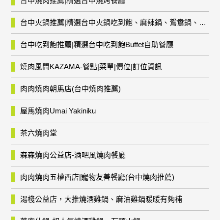
台中燒肉推薦|精選台中燒烤餐廳
台中火鍋推薦|精選台中火鍋吃到飽、麻辣鍋、鴛鴦鍋、石頭火鍋、酸菜白肉鍋、海鮮鍋、燒酒雞、麻油雞、壽喜燒等熱門人氣火鍋店!
台中吃到飽推薦|精選台中吃到飽Buffet自助餐廳
燒肉風間KAZAMA-餐點|菜單|價位|訂位資訊
肉肉燒肉朝馬店(台中燒肉推薦)
屋馬燒肉Umai Yakiniku
茶六燒肉堂
森森燒肉公益店-酒吧風燒肉餐廳
肉肉燒肉五權西店|寵物友善餐廳(台中燒肉推薦)
湯棧公益店，大推燒酒雞鍋、麻油雞鍋暖暖有夠補