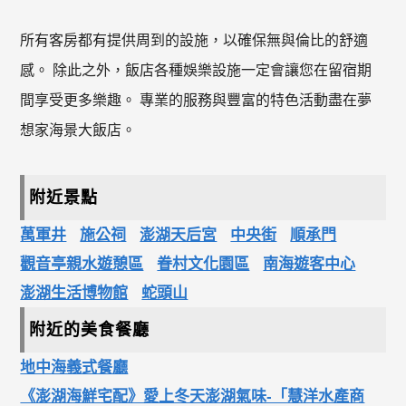
所有客房都有提供周到的設施，以確保無與倫比的舒適
感。 除此之外，飯店各種娛樂設施一定會讓您在留宿期
間享受更多樂趣。 專業的服務與豐富的特色活動盡在夢
想家海景大飯店。
附近景點
萬軍井
施公祠
澎湖天后宮
中央街
順承門
觀音亭親水遊憩區
眷村文化園區
南海遊客中心
澎湖生活博物館
蛇頭山
附近的美食餐廳
地中海義式餐廳
《澎湖海鮮宅配》愛上冬天澎湖氣味-「慧洋水產商