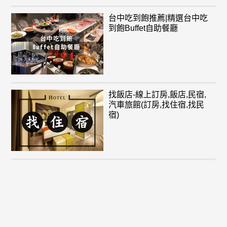
台中吃到飽推薦|精選台中吃
到飽Buffet自助餐廳
找飯店-線上訂房,飯店,民宿,
汽車旅館(訂房,找住宿,找民
宿)