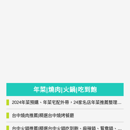
年菜|燒肉|火鍋|吃到飽
2024年菜預購、年菜宅配外帶，24家名店年菜推薦整理，圍爐輕鬆上菜團圓趣
台中燒肉推薦|精選台中燒烤餐廳
台中火鍋推薦|精選台中火鍋吃到飽、麻辣鍋、鴛鴦鍋、石頭火鍋、酸菜白肉鍋、海鮮鍋、燒酒雞、麻油雞、壽喜燒等熱門人氣火鍋店!