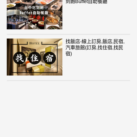
到飽Buffet自助餐廳
找飯店-線上訂房,飯店,民宿,
汽車旅館(訂房,找住宿,找民
宿)