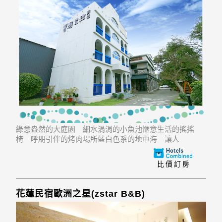
綠意盎然的大庭園 細水涓涓的小魚池愜意生活的搖搖
椅 呼朋引伴的烤肉場所藍白色系的地中海 讓人
比價訂房
花蓮民宿歐洲之星(zstar B&B)