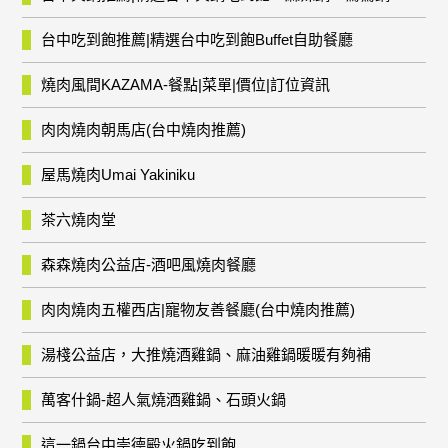
台中吃到飽推薦|精選台中吃到飽Buffet自助餐廳
燒肉風間KAZAMA-餐點|菜單|價位|訂位資訊
肉肉燒肉朝馬店(台中燒肉推薦)
屋馬燒肉Umai Yakiniku
茶六燒肉堂
森森燒肉公益店-酒吧風燒肉餐廳
肉肉燒肉五權西店|寵物友善餐廳(台中燒肉推薦)
湯棧公益店，大推燒酒雞鍋、麻油雞鍋暖暖有夠補
萬客什鍋-超人氣燒酒雞鍋、石頭火鍋
這一鍋台中崇德殿火鍋吃到飽