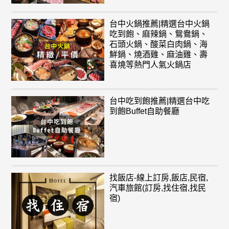
台中火鍋推薦|精選台中火鍋
吃到飽、麻辣鍋、鴛鴦鍋、
石頭火鍋、酸菜白肉鍋、海
鮮鍋、燒酒雞、麻油雞、壽
喜燒等熱門人氣火鍋店
台中吃到飽推薦|精選台中吃
到飽Buffet自助餐廳
找飯店-線上訂房,飯店,民宿,
汽車旅館(訂房,找住宿,找民
宿)