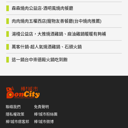
森森燒肉公益店-酒吧風燒肉餐廳
肉肉燒肉五權西店|寵物友善餐廳(台中燒肉推薦)
湯棧公益店，大推燒酒雞鍋、麻油雞鍋暖暖有夠補
萬客什鍋-超人氣燒酒雞鍋、石頭火鍋
這一鍋台中崇德殿火鍋吃到飽
聯絡我們
免責聲明
隱私權政策
棒!城市粉絲團
棒!城市痞客邦
棒!城市微博