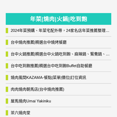
年菜|燒肉|火鍋|吃到飽
2024年菜預購、年菜宅配外帶，24家名店年菜推薦整理，圍爐輕鬆上菜團圓趣
台中燒肉推薦|精選台中燒烤餐廳
台中火鍋推薦|精選台中火鍋吃到飽、麻辣鍋、鴛鴦鍋、石頭火鍋、酸菜白肉鍋、海鮮鍋、燒酒雞、麻油雞、壽喜燒等熱門人氣火鍋店!
台中吃到飽推薦|精選台中吃到飽Buffet自助餐廳
燒肉風間KAZAMA-餐點|菜單|價位|訂位資訊
肉肉燒肉朝馬店(台中燒肉推薦)
屋馬燒肉Umai Yakiniku
茶六燒肉堂