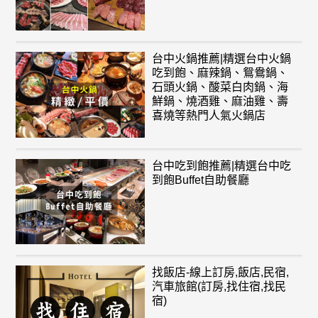
台中火鍋推薦|精選台中火鍋
吃到飽、麻辣鍋、鴛鴦鍋、
石頭火鍋、酸菜白肉鍋、海
鮮鍋、燒酒雞、麻油雞、壽
喜燒等熱門人氣火鍋店
台中吃到飽推薦|精選台中吃
到飽Buffet自助餐廳
找飯店-線上訂房,飯店,民宿,
汽車旅館(訂房,找住宿,找民
宿)