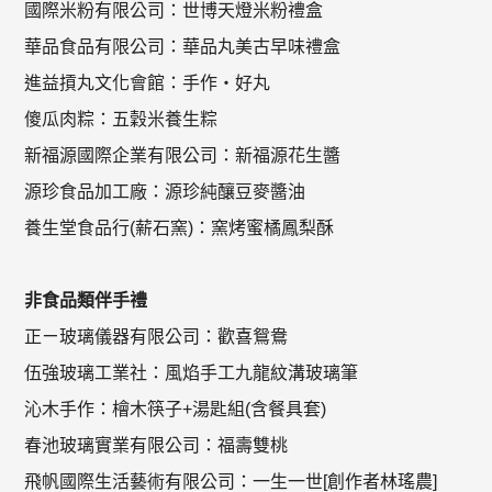
國際米粉有限公司：世博天燈米粉禮盒
華品食品有限公司：華品丸美古早味禮盒
進益摃丸文化會館：手作‧好丸
傻瓜肉粽：五穀米養生粽
新福源國際企業有限公司：新福源花生醬
源珍食品加工廠：源珍純釀豆麥醬油
養生堂食品行(薪石窯)：窯烤蜜橘鳳梨酥
非食品類伴手禮
正ㄧ玻璃儀器有限公司：歡喜鴛鴦
伍強玻璃工業社：風焰手工九龍紋溝玻璃筆
沁木手作：檜木筷子+湯匙組(含餐具套)
春池玻璃實業有限公司：福壽雙桃
飛帆國際生活藝術有限公司：一生一世[創作者林瑤農]