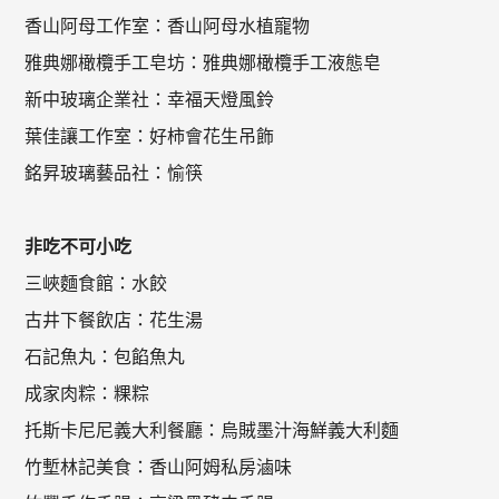
香山阿母工作室：香山阿母水植寵物
雅典娜橄欖手工皂坊：雅典娜橄欖手工液態皂
新中玻璃企業社：幸福天燈風鈴
葉佳讓工作室：好柿會花生吊飾
銘昇玻璃藝品社：愉筷
非吃不可小吃
三峽麵食館：水餃
古井下餐飲店：花生湯
石記魚丸：包餡魚丸
成家肉粽：粿粽
托斯卡尼尼義大利餐廳：烏賊墨汁海鮮義大利麵
竹塹林記美食：香山阿姆私房滷味