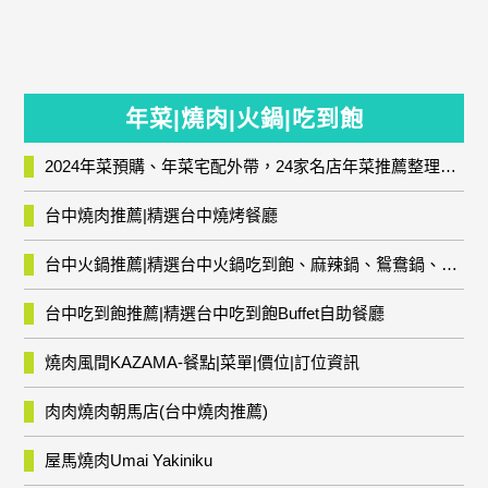
年菜|燒肉|火鍋|吃到飽
2024年菜預購、年菜宅配外帶，24家名店年菜推薦整理，圍爐輕鬆上菜團圓趣
台中燒肉推薦|精選台中燒烤餐廳
台中火鍋推薦|精選台中火鍋吃到飽、麻辣鍋、鴛鴦鍋、石頭火鍋、酸菜白肉鍋、海鮮鍋、燒酒雞、麻油雞、壽喜燒等熱門人氣火鍋店!
台中吃到飽推薦|精選台中吃到飽Buffet自助餐廳
燒肉風間KAZAMA-餐點|菜單|價位|訂位資訊
肉肉燒肉朝馬店(台中燒肉推薦)
屋馬燒肉Umai Yakiniku