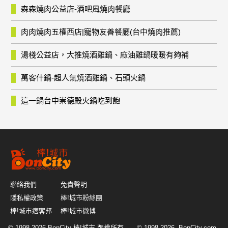
森森燒肉公益店-酒吧風燒肉餐廳
肉肉燒肉五權西店|寵物友善餐廳(台中燒肉推薦)
湯棧公益店，大推燒酒雞鍋、麻油雞鍋暖暖有夠補
萬客什鍋-超人氣燒酒雞鍋、石頭火鍋
這一鍋台中崇德殿火鍋吃到飽
聯絡我們
免責聲明
隱私權政策
棒!城市粉絲團
棒!城市痞客邦
棒!城市微博
© 1998-2026
BonCity-棒!城市
版權所有 © 1998-2026, BonCity.com