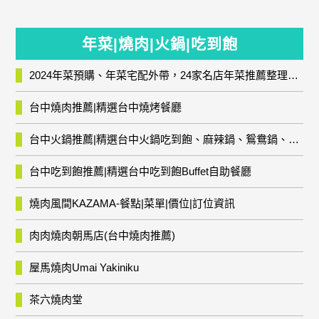
年菜|燒肉|火鍋|吃到飽
2024年菜預購、年菜宅配外帶，24家名店年菜推薦整理，圍爐輕鬆上菜團圓趣
台中燒肉推薦|精選台中燒烤餐廳
台中火鍋推薦|精選台中火鍋吃到飽、麻辣鍋、鴛鴦鍋、石頭火鍋、酸菜白肉鍋、海鮮鍋、燒酒雞、麻油雞、壽喜燒等熱門人氣火鍋店!
台中吃到飽推薦|精選台中吃到飽Buffet自助餐廳
燒肉風間KAZAMA-餐點|菜單|價位|訂位資訊
肉肉燒肉朝馬店(台中燒肉推薦)
屋馬燒肉Umai Yakiniku
茶六燒肉堂