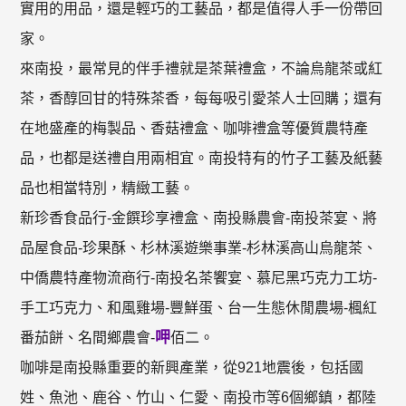
實用的用品，還是輕巧的工藝品，都是值得人手一份帶回
家。
來南投，最常見的伴手禮就是茶葉禮盒，不論烏龍茶或紅
茶，香醇回甘的特殊茶香，每每吸引愛茶人士回購；還有
在地盛產的梅製品、香菇禮盒、咖啡禮盒等優質農特產
品，也都是送禮自用兩相宜。南投特有的竹子工藝及紙藝
品也相當特別，精緻工藝。
新珍香食品行-金饌珍享禮盒、南投縣農會-南投茶宴、將
品屋食品-珍果酥、杉林溪遊樂事業-杉林溪高山烏龍茶、
中僑農特產物流商行-南投名茶饗宴、慕尼黑巧克力工坊-
手工巧克力、和風雞場-豐鮮蛋、台一生態休閒農場-楓紅
呷
番茄餅、名間鄉農會-
佰二。
咖啡是南投縣重要的新興產業，從921地震後，包括國
姓、魚池、鹿谷、竹山、仁愛、南投市等6個鄉鎮，都陸