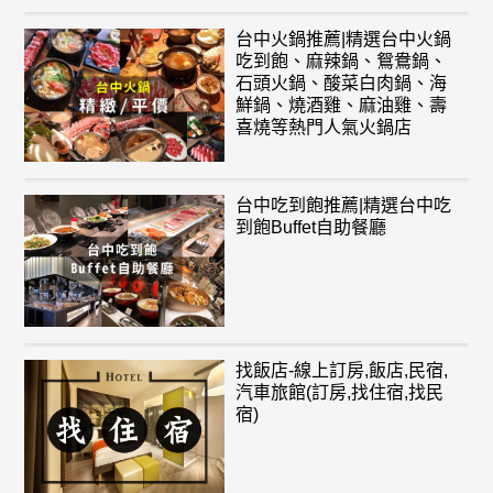
台中火鍋推薦|精選台中火鍋
吃到飽、麻辣鍋、鴛鴦鍋、
石頭火鍋、酸菜白肉鍋、海
鮮鍋、燒酒雞、麻油雞、壽
喜燒等熱門人氣火鍋店
台中吃到飽推薦|精選台中吃
到飽Buffet自助餐廳
找飯店-線上訂房,飯店,民宿,
汽車旅館(訂房,找住宿,找民
宿)