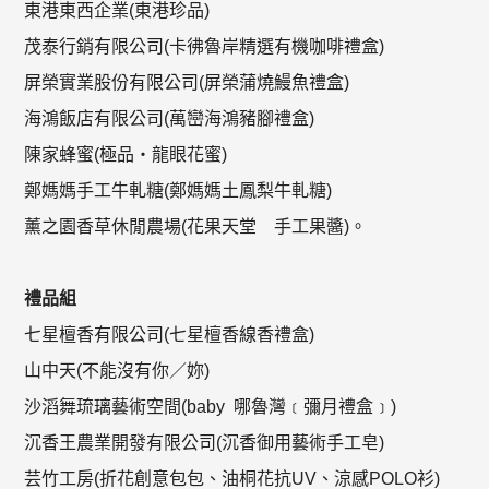
東港東西企業(東港珍品)
茂泰行銷有限公司(卡彿魯岸精選有機咖啡禮盒)
屏榮實業股份有限公司(屏榮蒲燒鰻魚禮盒)
海鴻飯店有限公司(萬巒海鴻豬腳禮盒)
陳家蜂蜜(極品‧龍眼花蜜)
鄭媽媽手工牛軋糖(鄭媽媽土鳳梨牛軋糖)
薰之園香草休閒農場(花果天堂 手工果醬)。
禮品組
七星檀香有限公司(七星檀香線香禮盒)
山中天(不能沒有你／妳)
沙滔舞琉璃藝術空間(baby 哪魯灣﹝彌月禮盒﹞)
沉香王農業開發有限公司(沉香御用藝術手工皂)
芸竹工房(折花創意包包、油桐花抗UV、涼感POLO衫)