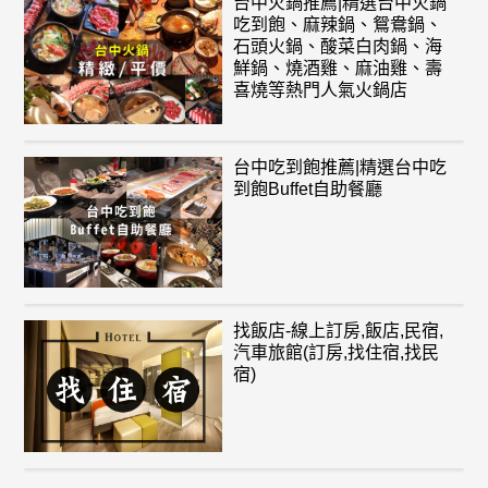
台中火鍋推薦|精選台中火鍋
吃到飽、麻辣鍋、鴛鴦鍋、
石頭火鍋、酸菜白肉鍋、海
鮮鍋、燒酒雞、麻油雞、壽
喜燒等熱門人氣火鍋店
台中吃到飽推薦|精選台中吃
到飽Buffet自助餐廳
找飯店-線上訂房,飯店,民宿,
汽車旅館(訂房,找住宿,找民
宿)