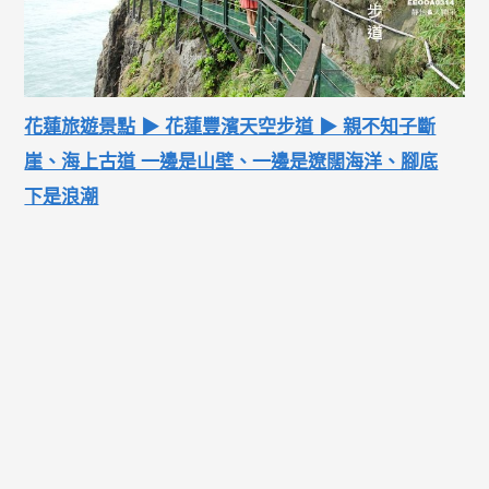
花蓮旅遊景點 ▶ 花蓮豐濱天空步道 ▶ 親不知子斷
崖、海上古道 一邊是山壁、一邊是遼闊海洋、腳底
下是浪潮