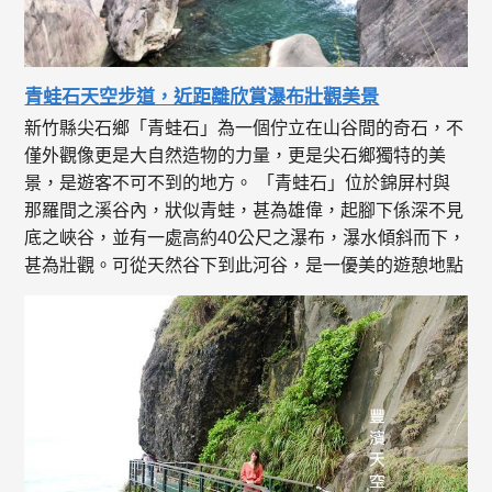
青蛙石天空步道，近距離欣賞瀑布壯觀美景
新竹縣尖石鄉「青蛙石」為一個佇立在山谷間的奇石，不
僅外觀像更是大自然造物的力量，更是尖石鄉獨特的美
景，是遊客不可不到的地方。 「青蛙石」位於錦屏村與
那羅間之溪谷內，狀似青蛙，甚為雄偉，起腳下係深不見
底之峽谷，並有一處高約40公尺之瀑布，瀑水傾斜而下，
甚為壯觀。可從天然谷下到此河谷，是一優美的遊憩地點