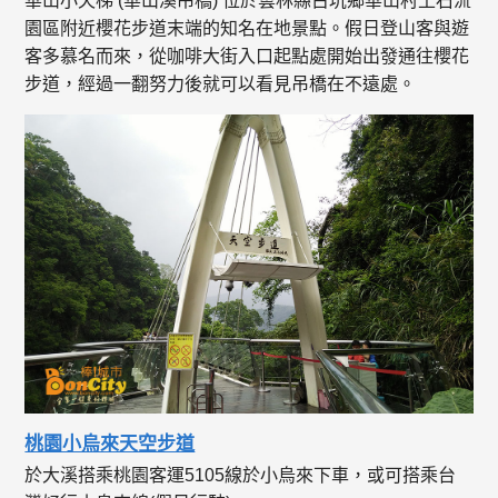
華山小天梯 (華山溪吊橋) 位於雲林縣古坑鄉華山村土石流
園區附近櫻花步道末端的知名在地景點。​ 假日登山客與遊
客多慕名而來，從咖啡大街入口起點處開始出發通往櫻花
步道，經過一翻努力後就可以看見吊橋在不遠處。​
桃園小烏來天空步道
於大溪搭乘桃園客運5105線於小烏來下車，或可搭乘台