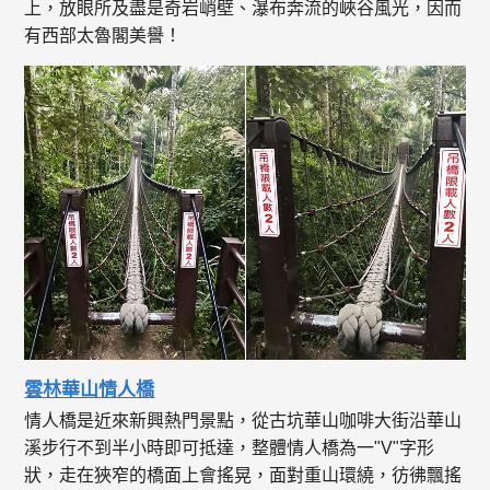
上，放眼所及盡是奇岩峭壁、瀑布奔流的峽谷風光，因而
有西部太魯閣美譽！
雲林華山情人橋
情人橋是近來新興熱門景點，從古坑華山咖啡大街沿華山
溪步行不到半小時即可抵達，整體情人橋為一"V"字形
狀，走在狹窄的橋面上會搖晃，面對重山環繞，彷彿飄搖