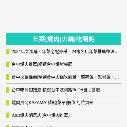
年菜|燒肉|火鍋|吃到飽
2024年菜預購、年菜宅配外帶，24家名店年菜推薦整理，圍爐輕鬆上菜團圓趣
台中燒肉推薦|精選台中燒烤餐廳
台中火鍋推薦|精選台中火鍋吃到飽、麻辣鍋、鴛鴦鍋、石頭火鍋、酸菜白肉鍋、海鮮鍋、燒酒雞、麻油雞、壽喜燒等熱門人氣火鍋店!
台中吃到飽推薦|精選台中吃到飽Buffet自助餐廳
燒肉風間KAZAMA-餐點|菜單|價位|訂位資訊
肉肉燒肉朝馬店(台中燒肉推薦)