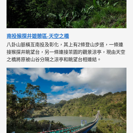
南投猴探井遊憩區-天空之橋
八卦山脈橫亙南投及彰化，其上有2條登山步道，一條連
接猴探井眺望台，另一條連接茶園的觀景涼亭，現由天空
之橋將原被山谷分隔之涼亭和眺望台相連結。