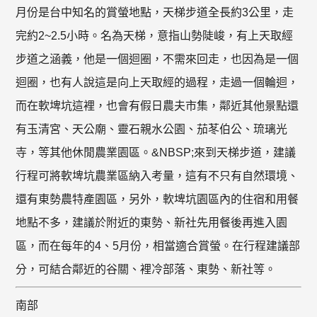
月份是台中知名的賞螢地點，天梯步道全長約3公里，走
完約2~2.5小時。名為天梯，意指山勢陡峻，有上天取經
步道之涵義，他是一個迴圈，不需來回走，也因為是一個
迴圈，也有人說這是向上天取經的過程，走過一個輪迴，
而在軟埤坑這裡，也會有假日農夫市集，鄰近其他景點還
有玉清宮、天公廟、靈石親水公園、茄苳伯公、琉璃光
寺，等其他休閒農業園區。&NBSP;來到天梯步道，建議
行程可將軟埤坑農業區納入考量，這有不只有自然環境、
還有東勢農特產園區，另外，軟埤坑園區內的住宿和用餐
地點不多，建議於附近的東勢、新社先用餐後再進入園
區，而在每年的4、5月份，相當適合賞螢。在行程建議部
分，可結合鄰近的谷關、裡冷部落、東勢、新社等。
南部