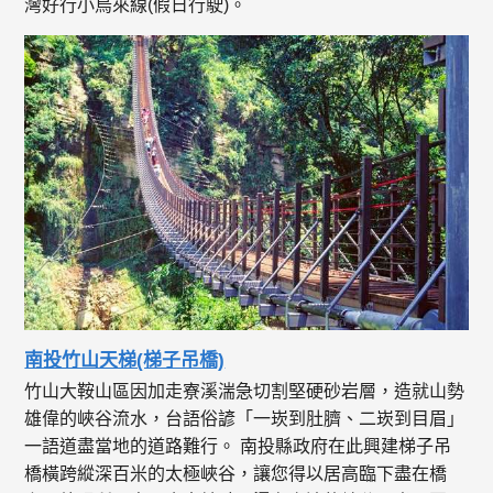
灣好行小烏來線(假日行駛)。
南投竹山天梯(梯子吊橋)
竹山大鞍山區因加走寮溪湍急切割堅硬砂岩層，造就山勢
雄偉的峽谷流水，台語俗諺「一崁到肚臍、二崁到目眉」
一語道盡當地的道路難行。 南投縣政府在此興建梯子吊
橋橫跨縱深百米的太極峽谷，讓您得以居高臨下盡在橋