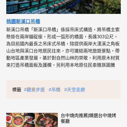
桃園新溪口吊橋
新溪口吊橋「新溪口吊橋」係採吊床式構造，將吊橋主索
懸掛在兩岸錨碇座，形成一弧形的橋面，長達303公尺，
為目前國內最長之吊床式吊橋，除提供兩岸大漢溪之角板
山台地與溪口台地居民往來，亦可連結兩地旅遊景點，帶
動地區產業發展，基於對自然山林的崇敬，利用原木材質
來打造吊橋面板及護欄，另利用本地原住民泰雅族圖騰
標籤
#觀景步道
#吊橋
#天空走廊
台中燒肉推薦|精選台中燒烤
餐廳