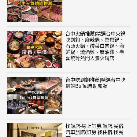
台中火鍋推薦|精選台中火鍋
吃到飽、麻辣鍋、鴛鴦鍋、
石頭火鍋、酸菜白肉鍋、海
鮮鍋、燒酒雞、麻油雞、壽
喜燒等熱門人氣火鍋店
台中吃到飽推薦|精選台中吃
到飽Buffet自助餐廳
找飯店-線上訂房,飯店,民宿,
汽車旅館(訂房,找住宿,找民