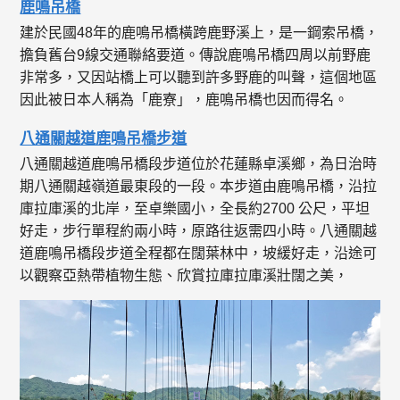
鹿鳴吊橋
建於民國48年的鹿鳴吊橋橫跨鹿野溪上，是一鋼索吊橋，
擔負舊台9線交通聯絡要道。傳說鹿鳴吊橋四周以前野鹿
非常多，又因站橋上可以聽到許多野鹿的叫聲，這個地區
因此被日本人稱為「鹿寮」，鹿鳴吊橋也因而得名。
八通關越道鹿鳴吊橋步道
八通關越道鹿鳴吊橋段步道位於花蓮縣卓溪鄉，為日治時
期八通關越嶺道最東段的一段。本步道由鹿鳴吊橋，沿拉
庫拉庫溪的北岸，至卓樂國小，全長約2700 公尺，平坦
好走，步行單程約兩小時，原路往返需四小時。八通關越
道鹿鳴吊橋段步道全程都在闊葉林中，坡緩好走，沿途可
以觀察亞熱帶植物生態、欣賞拉庫拉庫溪壯闊之美，