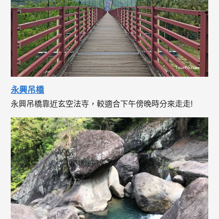
永興吊橋
永興吊橋靠近玄空法寺，較適合下午傍晚時分來走走!