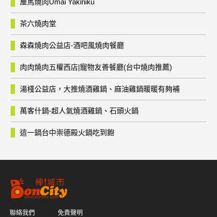
屋馬燒肉Umai Yakiniku
茶六燒肉堂
森森燒肉公益店-酒吧風燒肉餐廳
肉肉燒肉五權西店|寵物友善餐廳(台中燒肉推薦)
湯棧公益店，大推燒酒雞鍋、麻油雞鍋暖暖有夠補
萬客什鍋-超人氣燒酒雞鍋、石頭火鍋
這一鍋台中崇德殿火鍋吃到飽
聯絡我們
免責聲明