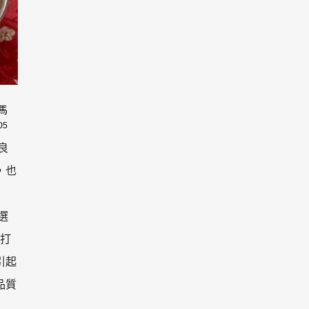
米馬
05
良
，也
選
度打
引起
品質