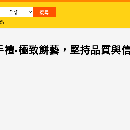
點
手禮-極致餅藝，堅持品質與