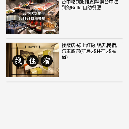
台中吃到飽推薦|精選台中吃
到飽Buffet自助餐廳
找飯店-線上訂房,飯店,民宿,
汽車旅館(訂房,找住宿,找民
宿)