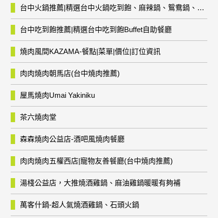
台中火鍋推薦|精選台中火鍋吃到飽、麻辣鍋、鴛鴦鍋、石頭火鍋、酸菜白肉鍋、海鮮鍋、燒酒雞、麻油雞、壽喜燒等熱門人氣火鍋店!
台中吃到飽推薦|精選台中吃到飽Buffet自助餐廳
燒肉風間KAZAMA-餐點|菜單|價位|訂位資訊
肉肉燒肉朝馬店(台中燒肉推薦)
屋馬燒肉Umai Yakiniku
茶六燒肉堂
森森燒肉公益店-酒吧風燒肉餐廳
肉肉燒肉五權西店|寵物友善餐廳(台中燒肉推薦)
湯棧公益店，大推燒酒雞鍋、麻油雞鍋暖暖有夠補
萬客什鍋-超人氣燒酒雞鍋、石頭火鍋