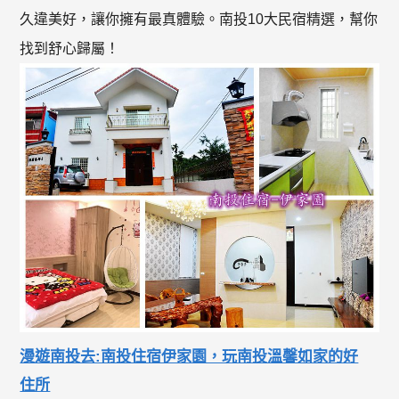
久違美好，讓你擁有最真體驗。南投10大民宿精選，幫你
找到舒心歸屬！
漫遊南投去:南投住宿伊家園，玩南投溫馨如家的好
住所