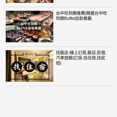
台中吃到飽推薦|精選台中吃
到飽Buffet自助餐廳
找飯店-線上訂房,飯店,民宿,
汽車旅館(訂房,找住宿,找民
宿)