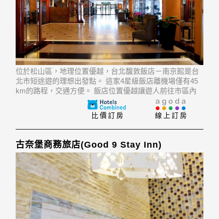
位於松山區，地理位置優越，台北馥敦飯店－南京館是台
北市短途遊的理想出發點。 這家4星級飯店離機場僅有45
km的路程，交通方便。 飯店位置優越讓遊人前往市區內
的熱門景點變得方便快捷。
比價訂房
線上訂房
古奈堡商務旅店(Good 9 Stay Inn)