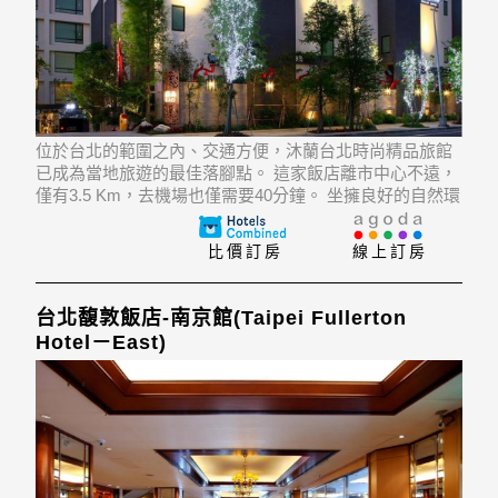
位於台北的範圍之內、交通方便，沐蘭台北時尚精品旅館
已成為當地旅遊的最佳落腳點。 這家飯店離市中心不遠，
僅有3.5 Km，去機場也僅需要40分鐘。 坐擁良好的自然環
境，比鄰美麗華摩天輪, 美麗華百樂園, 美麗華購物中心等
景點，所有這些使得這家飯店別具特色。
比價訂房
線上訂房
台北馥敦飯店-南京館(Taipei Fullerton
Hotel－East)