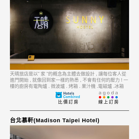
天晴旅店是以" 家 "的概念為主體去做設計 , 讓每位客人從
進門開始 , 就像回到家一樣的熟悉 , 不會有任何的壓力 ! 一
樓的廚房有電陶爐 . 微波爐 . 烤箱 . 果汁機 .電磁爐 .冰箱
.....等設備 , 讓您也可以像在家一樣親自下廚 ; 房間以上下
舖的型式 , 拉近您
比價訂房
線上訂房
台北慕軒(Madison Taipei Hotel)