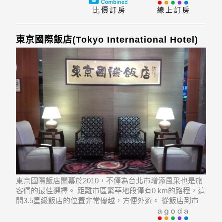
貼心仔細的服務態度,與舒適的住宿環境如,電梯, 咖啡店,
比價訂房
線上訂房
洗衣服務/干洗, 會議
東京國際飯店(Tokyo International Hotel)
東京國際飯店開幕於2010，不僅為台北市增添風采也是旅
客們的最佳選擇。 距離市區繁華地段僅有0 km的路程，這
間3.5星級飯店的位置非常優越，方便外遊。 從飯店到市
內幾大地標相當方便，例如Shengshang Chahang, Food
Street - Shinshin Department St