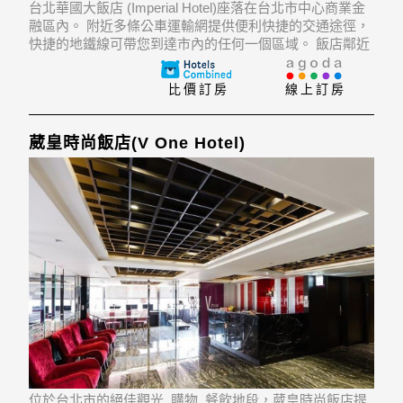
台北華國大飯店 (Imperial Hotel)座落在台北市中心商業金
融區內。 附近多條公車運輸網提供便利快捷的交通途徑，
快捷的地鐵線可帶您到達市內的任何一個區域。 飯店鄰近
中山高速公路(Chungshan Freeway)，讓通往市外變得更
加快速簡便。 驅車至台灣中正國際機場只需45分鐘路程，
比價訂房
線上訂房
同時
葳皇時尚飯店(V One Hotel)
位於台北市的絕佳觀光, 購物, 餐飲地段，葳皇時尚飯店提