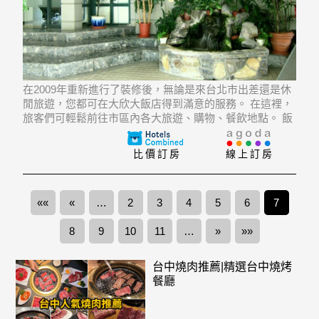
在2009年重新進行了裝修後，無論是來台北市出差還是休
閒旅遊，您都可在大欣大飯店得到滿意的服務。 在這裡，
旅客們可輕鬆前往市區內各大旅遊、購物、餐飲地點。 飯
店的客人能在遊覽Yulinxin Tea Garden, Anta, Royal
Bakery-Hotel Royal Taipei等經典景點
比價訂房
線上訂房
««
«
…
2
3
4
5
6
7
8
9
10
11
…
»
»»
台中燒肉推薦|精選台中燒烤
餐廳