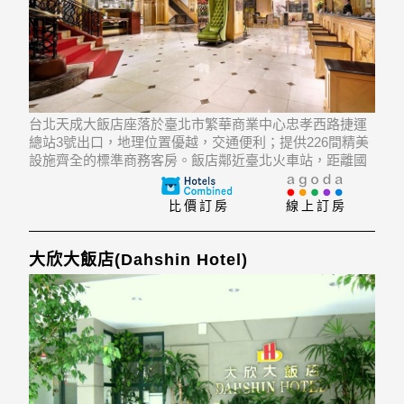
台北天成大飯店座落於臺北市繁華商業中心忠孝西路捷運
總站3號出口，地理位置優越，交通便利；提供226間精美
設施齊全的標準商務客房。飯店鄰近臺北火車站，距離國
際機場僅40分鐘車程。飯店設有咖啡廳、義式冰品、會議
廳、藝品店、理髮廳、花店、便利商店等等；二、三樓為
比價訂房
線上訂房
中餐廳，並設有自助早餐廳、12間KTV包廂，
大欣大飯店(Dahshin Hotel)