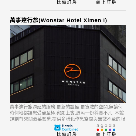
比價訂房
線上訂房
萬事達行旅(Wonstar Hotel Ximen I)
萬事達行旅週延的服務,更新的設備,更寬敞的空間,無論何
時何地都讓您受寵至極,宛如上賓,憑添一份尊貴不凡. 本館
規劃有56間豪華套房,提供多樣化作息空間與無微不至的服
務,讓您感受 舒適自在. 萬事達行旅地處臺北的核心中心,吃
喝購娛,應有盡有.56間房間設施齊備,包括電梯, 洗衣服務/
比價訂房
線上訂房