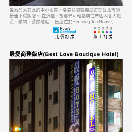
坐落於大安區的中心地帶，洛碁背包客棧是遊覽台北市的
最佳下榻飯店。 在這裡，旅客們可輕鬆前往市區內各大旅
遊、購物、餐飲地點。 飯店位於Hechang Tea House,
Wellcome Supermarket - Zhongxiao, Tangcun Sugar &
Spice Baker
比價訂房
線上訂房
最愛商務飯店(Best Love Boutique Hotel)