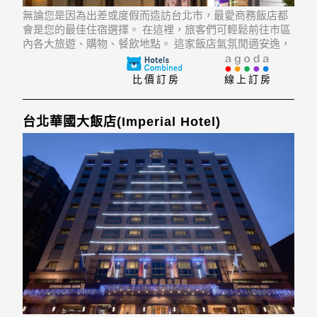
無論您是因為出差或度假而造訪台北市，最愛商務飯店都
會是您的最佳住宿選擇。 在這裡，旅客們可輕鬆前往市區
內各大旅遊、購物、餐飲地點。 這家飯店氣氛閒適安逸，
而且離市區Syntrend, Pacific Sogo(Fuxing), 阿默典藏蛋糕
等景點僅數步之遙。
比價訂房
線上訂房
台北華國大飯店(Imperial Hotel)