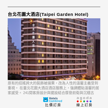
台北花園大酒店(Taipei Garden Hotel)
原有的招搖誇大的裝飾被揚棄，改為人性的溫馨主義受到
重視。 在臺北花園大酒店酒店服務上，強調體貼溫馨的居
家感受。 241間客房設計與擺設結合摩登前衛與沉穩古
典。 臺北花園大酒店地處台北。241間房間設施齊備，如
寬頻上網（無線）, 禁煙房, 冷氣, 房內保險箱讓住客有一
比價訂房
線上訂房
個舒適的休息空間。 頂級酒店提供的