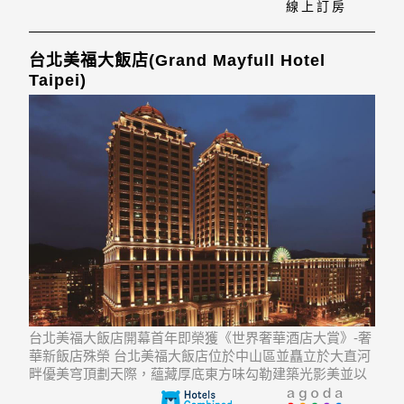
線上訂房
台北美福大飯店(Grand Mayfull Hotel
Taipei)
台北美福大飯店開幕首年即榮獲《世界奢華酒店大賞》-奢
華新飯店殊榮 台北美福大飯店位於中山區並矗立於大直河
畔優美穹頂劃天際，蘊藏厚底東方味勾勒建築光影美並以
優雅軒昂之姿俯瞰大台北地區。 挑高3.4米寬敞的頂級豪