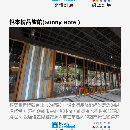
華客房皆具備大面落地窗及走入式更衣間並提供免費無線
比價訂房
線上訂房
網路及一對一的坐式接待櫃檯，提供以客為尊的
悅來精品旅館(Sunny Hotel)
想要盡情體驗台北市的精彩， 悅來精品旅館絕對是您的最
佳旅伴。 這裡距離市中心僅0 km，離機場也不過40分鐘的
路程。 飯店位置優越讓遊人前往市區內的熱門景點變得方
便快捷。