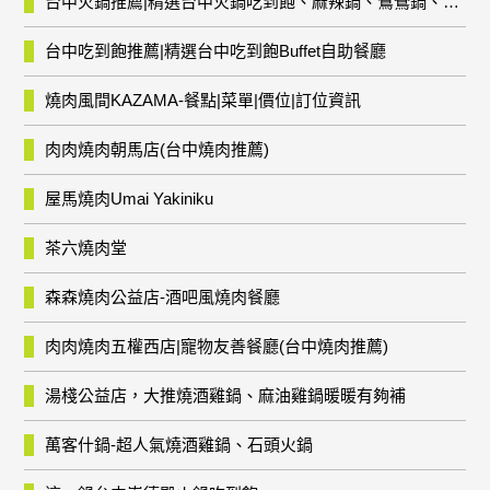
台中火鍋推薦|精選台中火鍋吃到飽、麻辣鍋、鴛鴦鍋、石頭火鍋、酸菜白肉鍋、海鮮鍋、燒酒雞、麻油雞、壽喜燒等熱門人氣火鍋店!
台中吃到飽推薦|精選台中吃到飽Buffet自助餐廳
燒肉風間KAZAMA-餐點|菜單|價位|訂位資訊
肉肉燒肉朝馬店(台中燒肉推薦)
屋馬燒肉Umai Yakiniku
茶六燒肉堂
森森燒肉公益店-酒吧風燒肉餐廳
肉肉燒肉五權西店|寵物友善餐廳(台中燒肉推薦)
湯棧公益店，大推燒酒雞鍋、麻油雞鍋暖暖有夠補
萬客什鍋-超人氣燒酒雞鍋、石頭火鍋