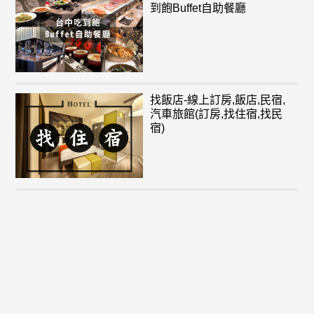
到飽Buffet自助餐廳
找飯店-線上訂房,飯店,民宿,
汽車旅館(訂房,找住宿,找民
宿)