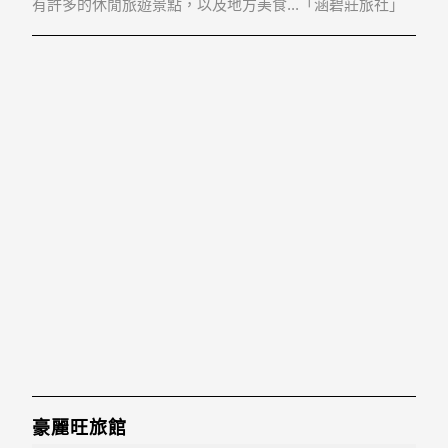
有許多的休閒旅遊景點，以及地方美食...「涵碧莊旅社」
地址：231新北市新店區太平路6號
豪麗旺旅館