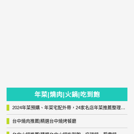
年菜|燒肉|火鍋|吃到飽
2024年菜預購、年菜宅配外帶，24家名店年菜推薦整理，圍爐輕鬆上菜團圓趣
台中燒肉推薦|精選台中燒烤餐廳