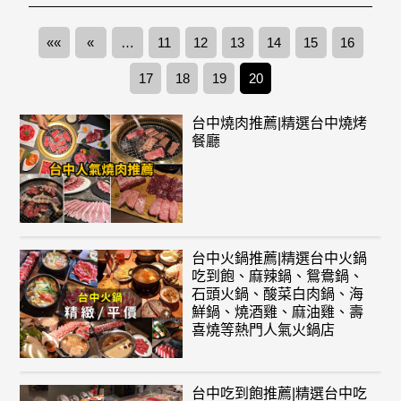
««
«
…
11
12
13
14
15
16
17
18
19
20
台中燒肉推薦|精選台中燒烤
餐廳
台中火鍋推薦|精選台中火鍋
吃到飽、麻辣鍋、鴛鴦鍋、
石頭火鍋、酸菜白肉鍋、海
鮮鍋、燒酒雞、麻油雞、壽
喜燒等熱門人氣火鍋店
台中吃到飽推薦|精選台中吃