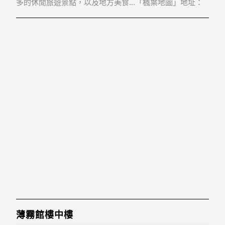
多的休閒旅遊景點，以及地方美食...「楓葉地圖」地址：
364苗栗縣大湖鄉東興村5鄰上湖70號
薄霧館樓中樓