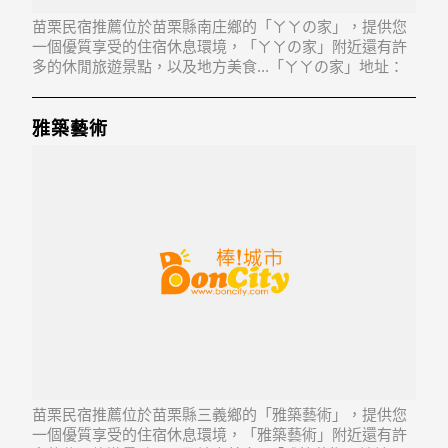
苗栗民宿推薦位於苗栗縣南庄鄉的「ㄚㄚの家」，提供您
一個優質享受的住宿休息環境，「ㄚㄚの家」附近還有許
多的休閒旅遊景點，以及地方美食...「ㄚㄚの家」地址：
353苗栗縣南庄鄉東河村21鄰石壁4之2號
雅築藝術
苗栗民宿推薦位於苗栗縣三義鄉的「雅築藝術」，提供您
一個優質享受的住宿休息環境，「雅築藝術」附近還有許