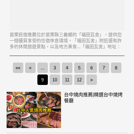
苗栗民宿推薦位於苗栗縣三義鄉的「福田瓦舍」，提供您
一個優質享受的住宿休息環境，「福田瓦舍」附近還有許
多的休閒旅遊景點，以及地方美食...「福田瓦舍」地址：
367苗栗縣三義鄉龍騰村1鄰龍騰26號
««
«
…
3
4
5
6
7
8
9
10
11
12
»
台中燒肉推薦|精選台中燒烤
餐廳