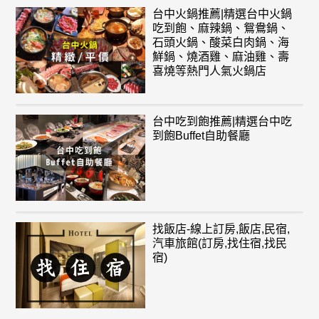
台中火鍋推薦|精選台中火鍋
吃到飽、麻辣鍋、鴛鴦鍋、
石頭火鍋、酸菜白肉鍋、海
鮮鍋、燒酒雞、麻油雞、壽
喜燒等熱門人氣火鍋店
台中吃到飽推薦|精選台中吃
到飽Buffet自助餐廳
找飯店-線上訂房,飯店,民宿,
汽車旅館(訂房,找住宿,找民
宿)