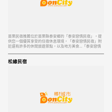
苗栗民宿推薦位於苗栗縣泰安鄉的「泰安戀情民宿」，提
供您一個優質享受的住宿休息環境，「泰安戀情民宿」附
近還有許多的休閒旅遊景點，以及地方美食...「泰安戀情
民宿」地址：365苗栗縣泰安鄉錦水村10鄰橫龍山68-2號
松緣民宿