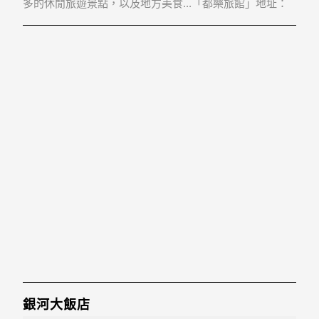
多的休閒旅遊景點，以及地方美食...「都樂旅館」地址：
407台中市西屯區臺灣大道四段458號
銀河大飯店