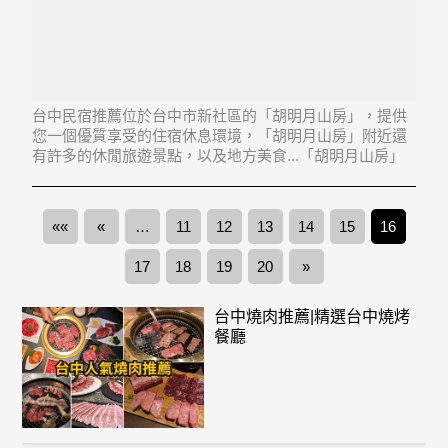
台中民宿推薦位於台中市新社區的「胡明月山房」，提供
您一個優質享受的住宿休息環境，「胡明月山房」附近還
有許多的休閒旅遊景點，以及地方美食...「胡明月山房」
地址：426台中市新社區永源里中和街一段山腳巷20之8號
««
«
…
11
12
13
14
15
16
17
18
19
20
»
台中燒肉推薦|精選台中燒烤
餐廳