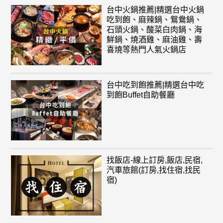
台中火鍋推薦|精選台中火鍋
吃到飽、麻辣鍋、鴛鴦鍋、
石頭火鍋、酸菜白肉鍋、海
鮮鍋、燒酒雞、麻油雞、壽
喜燒等熱門人氣火鍋店
台中吃到飽推薦|精選台中吃
到飽Buffet自助餐廳
找飯店-線上訂房,飯店,民宿,
汽車旅館(訂房,找住宿,找民
宿)