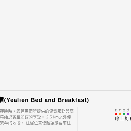
Yealien Bed and Breakfast)
蓮縣時，義蓮民宿所提供的優質服務與高
帶給您賓至如歸的享受。 2.5 km之外便
線上訂
繁華的地段。 住宿位置優越讓旅客前往
門景點變得方便快捷。