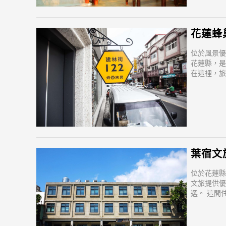
花蓮蜂巢
位於風景優
花蓮縣，是
在這裡，旅
飲地點。 
點變得方
葉宿文旅(
位於花蓮縣
文旅提供優
選。 這間
出。 住宿
得方便快捷