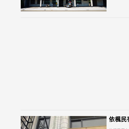
依楓民宿(