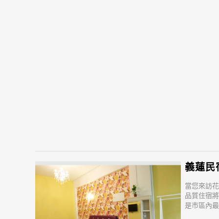
義蓮民宿(
當您來訪花
品質住宿將
是市區內最
市區內的熱