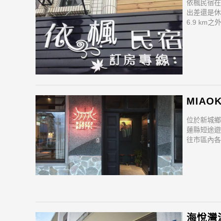
依楓民宿在
出差還是休
6.9 k
越讓旅客前
MIAO
位於新城鄉
蓮縣短途遊
往市區內各
越讓旅客
海悅灣渡假