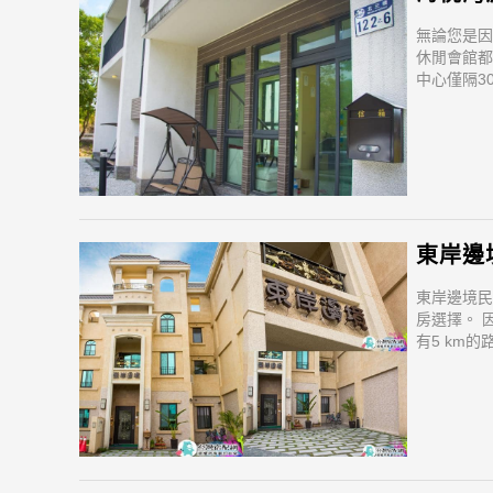
無論您是因
休閒會館都
中心僅隔30
旅客前往市
東岸邊境民
東岸邊境民
房選擇。 
有5 km
旅客。 住
變得方便快