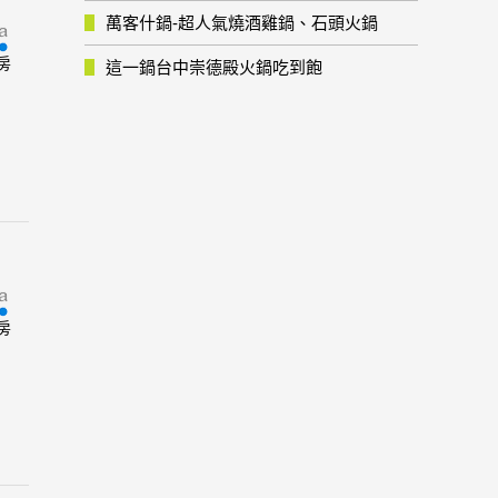
萬客什鍋-超人氣燒酒雞鍋、石頭火鍋
房
這一鍋台中崇德殿火鍋吃到飽
房