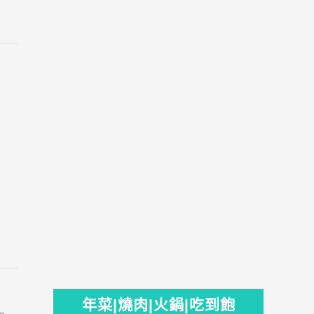
年菜|燒肉|火鍋|吃到飽