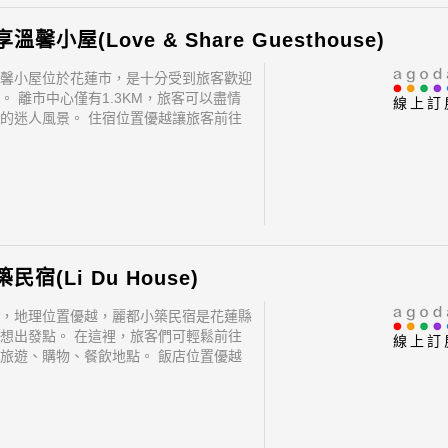
馨小屋(Love & Share Guesthouse)
馨小屋位於花蓮市，是十分受到旅客歡迎
。 離市中心僅有1.3KM，旅客可以盡情
線上訂
的迷人風景。 住宿位置優越讓旅客前往
門景點變得方便快捷。
民宿(Li Du House)
，地理位置優越，麗都小築民宿是花蓮縣
想出發點。 在這裡，旅客們可輕鬆前往
線上訂
旅遊、購物、餐飲地點。 飯店位置優越
往市區內的熱門景點變得方便快捷。