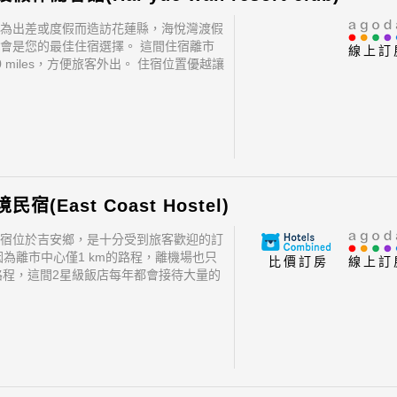
為出差或度假而造訪花蓮縣，海悅灣渡假
會是您的最佳住宿選擇。 這間住宿離市
線上訂
 miles，方便旅客外出。 住宿位置優越讓
區內的熱門景點變得方便快捷。
宿(East Coast Hostel)
宿位於吉安鄉，是十分受到旅客歡迎的訂
因為離市中心僅1 km的路程，離機場也只
比價訂房
線上訂
的路程，這間2星級飯店每年都會接待大量的
宿位置優越讓旅客前往市區內的熱門景點
捷。