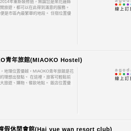
2014年重新裝修過，無論您是來花蓮縣
閒旅遊，都可以在此得到滿意的服務。
線上訂
m之外便是市區內最繁華的地段。 住宿位置優
往市區內的熱門景點變得方便快捷。
KO青年旅館(MIAOKO Hostel)
，地理位置優越，MIAOKO青年旅館是花
的理想出發點。 在這裡，旅客可輕鬆前
線上訂
大旅遊、購物、餐飲地點。 飯店位置優
前往市區內的熱門景點變得方便快捷。
休閒會館(Hai yue wan resort club)