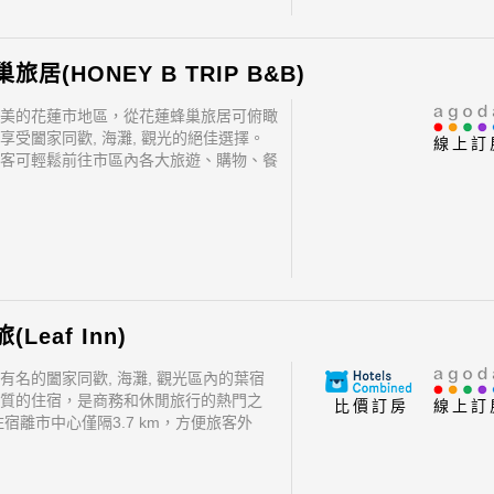
旅居(HONEY B TRIP B&B)
美的花蓮市地區，從花蓮蜂巢旅居可俯瞰
享受闔家同歡, 海灘, 觀光的絕佳選擇。
線上訂
客可輕鬆前往市區內各大旅遊、購物、餐
飯店位置優越讓旅客前往市區內的熱門景
便快捷。
Leaf Inn)
有名的闔家同歡, 海灘, 觀光區內的葉宿
質的住宿，是商務和休閒旅行的熱門之
比價訂房
線上訂
住宿離市中心僅隔3.7 km，方便旅客外
位置優越讓旅客前往市區內的熱門景點變
。