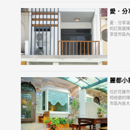
愛．分享溫
愛．分享溫
的訂房選擇
享受市區內
市區內的熱
麗都小築
位於花蓮市
短途遊的理
市區內各大
讓遊人前