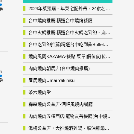
2024年菜預購、年菜宅配外帶，24家名店年菜推薦整理，圍爐輕鬆上菜團圓趣
房
台中燒肉推薦|精選台中燒烤餐廳
台中火鍋推薦|精選台中火鍋吃到飽、麻辣鍋、鴛鴦鍋、石頭火鍋、酸菜白肉鍋、海鮮鍋、燒酒雞、麻油雞、壽喜燒等熱門人氣火鍋店!
台中吃到飽推薦|精選台中吃到飽Buffet自助餐廳
燒肉風間KAZAMA-餐點|菜單|價位|訂位資訊
肉肉燒肉朝馬店(台中燒肉推薦)
房
屋馬燒肉Umai Yakiniku
茶六燒肉堂
森森燒肉公益店-酒吧風燒肉餐廳
肉肉燒肉五權西店|寵物友善餐廳(台中燒肉推薦)
湯棧公益店，大推燒酒雞鍋、麻油雞鍋暖暖有夠補