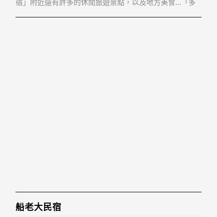
宿」附近還有許多的休閒旅遊景點，以及地方美食...「多
麗民宿」地址：209連江縣南竿鄉介壽村219號
船老大民宿