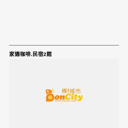
家適咖啡.民宿2館