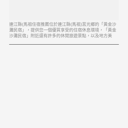
連江縣(馬祖住宿推薦位於連江縣(馬祖)莒光鄉的「黃金沙
灘民宿」，提供您一個優質享受的住宿休息環境，「黃金
沙灘民宿」附近還有許多的休閒旅遊景點，以及地方美
食...「黃金沙灘民宿」地址：211連江縣莒光鄉大坪村62號