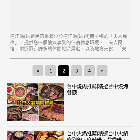
連江縣(馬祖民宿推薦位於連江縣(馬祖)南竿鄉的「夫人民
宿」，提供您一個優質享受的住宿休息環境，「夫人民
宿」附近還有許多的休閒旅遊景點，以及地方美食...「夫
人民宿」地址：209連江縣南竿鄉四維村40之1號
«
1
2
3
4
»
台中燒肉推薦|精選台中燒烤
餐廳
台中火鍋推薦|精選台中火鍋
吃到飽、麻辣鍋、鴛鴦鍋、