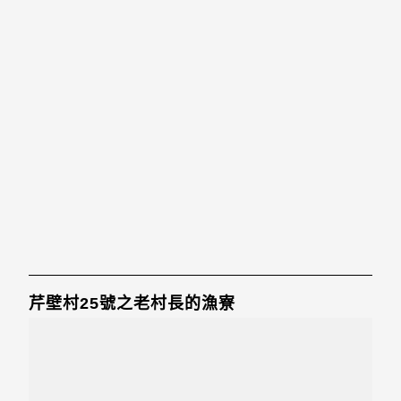
芹壁村25號之老村長的漁寮