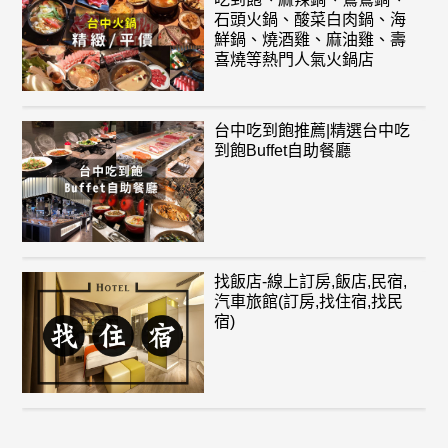
石頭火鍋、酸菜白肉鍋、海
鮮鍋、燒酒雞、麻油雞、壽
喜燒等熱門人氣火鍋店
台中吃到飽推薦|精選台中吃
到飽Buffet自助餐廳
找飯店-線上訂房,飯店,民宿,
汽車旅館(訂房,找住宿,找民
宿)