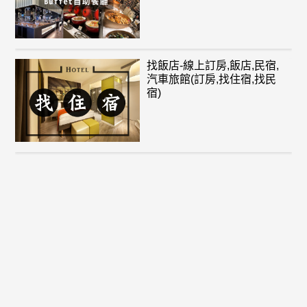
找飯店-線上訂房,飯店,民宿,
汽車旅館(訂房,找住宿,找民
宿)