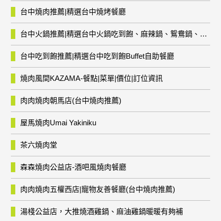
台中燒肉推薦|精選台中燒烤餐廳
台中火鍋推薦|精選台中火鍋吃到飽、麻辣鍋、鴛鴦鍋、石頭火鍋、酸菜白肉鍋、海鮮鍋、燒酒雞、麻油雞、壽喜燒等熱門人氣火鍋店!
台中吃到飽推薦|精選台中吃到飽Buffet自助餐廳
燒肉風間KAZAMA-餐點|菜單|價位|訂位資訊
肉肉燒肉朝馬店(台中燒肉推薦)
屋馬燒肉Umai Yakiniku
茶六燒肉堂
森森燒肉公益店-酒吧風燒肉餐廳
肉肉燒肉五權西店|寵物友善餐廳(台中燒肉推薦)
湯棧公益店，大推燒酒雞鍋、麻油雞鍋暖暖有夠補