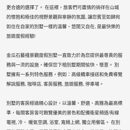
更合適的選擇了。 在這裡，旅客們可盡情的徜徉在山城
的懷抱和極佳的視野景觀與寧靜的氛圍, 讓您賓至如歸宛
如住在自家的別墅一樣的溫馨、悠閒又自在, 是最快樂的
旅遊度假經驗!
金瓜石藝棧景觀度假別墅一直致力於為您提供最尊貴的服
務與一流的設施，確保您下榻別墅期間愉快、愜意。 別
墅擁有一系列特色服務，例如：高級轎車接送和免費導覽
解說服務, 咖啡店, 客房服務, 旅遊服務, 停車場。
別墅的客房經過精心設計，以溫馨、舒適、高雅為最高標
準，每間客房皆可飽覽優美的景色和配備衛星頻道/有線
電視, 冷、 暖氣空調, 浴室, 寬頻上網, 獨立用餐區。 在別