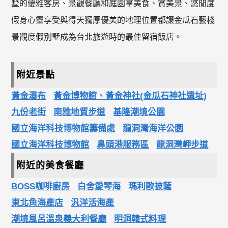
墅的優雅客房、景觀餐廳和庭園享美食、賞美景、悠閒度
假身心靈享受與得天獨厚優美的地理位置都讓金瓜石藝棧
景觀度假別墅成為台北旅遊時的最佳留宿飯店。
附近景點
黃金瀑布
黃金博物館、黃金神社(金瓜石神社遺址)
九份老街
南雅地質步道
基隆潮境公園
國立海洋科技博物館籌備處
龍洞灣海洋公園
國立海洋科技博物館
鼻頭港服務區
龍洞灣岬步道
附近的美食餐廳
BOSS咖啡廚房
白舍愛琴海
瑪利歐披薩
東北角海產店
汎洋活海產
潮境風呂溫泉義大利餐廳
明洞韓式料理