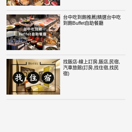
台中吃到飽推薦|精選台中吃
到飽Buffet自助餐廳
找飯店-線上訂房,飯店,民宿,
汽車旅館(訂房,找住宿,找民
宿)