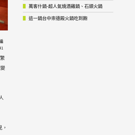
萬客什鍋-超人氣燒酒雞鍋、石頭火鍋
這一鍋台中崇德殿火鍋吃到飽
編
41
區繁
點變
人
見，