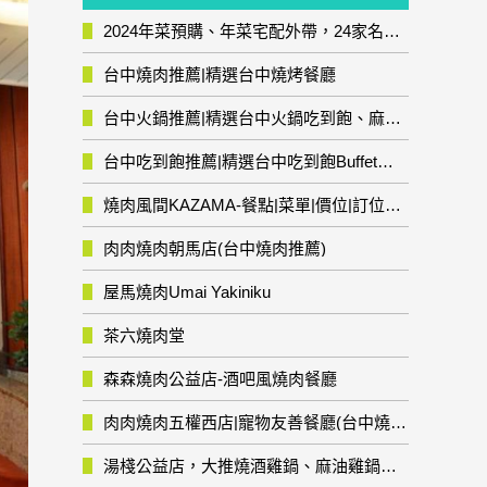
2024年菜預購、年菜宅配外帶，24家名店年菜推薦整理，圍爐輕鬆上菜團圓趣
台中燒肉推薦|精選台中燒烤餐廳
台中火鍋推薦|精選台中火鍋吃到飽、麻辣鍋、鴛鴦鍋、石頭火鍋、酸菜白肉鍋、海鮮鍋、燒酒雞、麻油雞、壽喜燒等熱門人氣火鍋店!
台中吃到飽推薦|精選台中吃到飽Buffet自助餐廳
燒肉風間KAZAMA-餐點|菜單|價位|訂位資訊
肉肉燒肉朝馬店(台中燒肉推薦)
屋馬燒肉Umai Yakiniku
茶六燒肉堂
森森燒肉公益店-酒吧風燒肉餐廳
肉肉燒肉五權西店|寵物友善餐廳(台中燒肉推薦)
湯棧公益店，大推燒酒雞鍋、麻油雞鍋暖暖有夠補