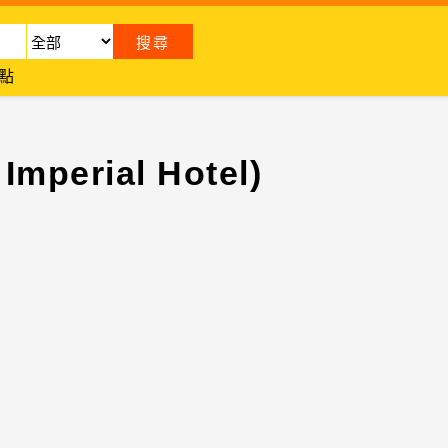
點
perial Hotel)