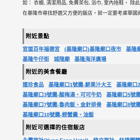
如： 衣櫥, 清潔用品, 免費茶包, 浴巾, 室內拖鞋
在基隆市尋找舒適又方便的飯店，就一定要考慮華國
附近景點
官道百年福德宮
(基隆廟口)基隆廟口夜市
基隆
基隆牛仔街
城隍廟
基隆海洋廣場
附近的美食餐廳
連珍食品
基隆廟口1號攤-鮮果汁大王
基隆廟口
基隆廟口3號攤-酸梅湯、可可牛奶
基隆廟口5號
基隆廟口7號攤-魯肉飯、金針排骨
基隆廟口8號
基隆廟口10號攤-螃蟹羹、油飯
附近可選擇的住宿飯店