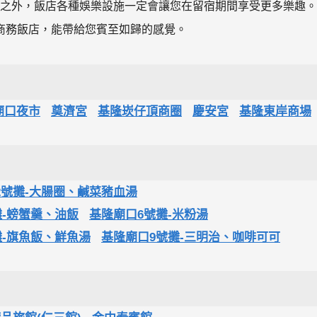
， 除此之外，飯店各種娛樂設施一定會讓您在留宿期間享受更多樂趣。
商務飯店，能帶給您賓至如歸的感覺。
廟口夜市
奠濟宮
基隆崁仔頂商圈
慶安宮
基隆東岸商場
2號攤-大腸圈、鹹菜豬血湯
攤-螃蟹羹、油飯
基隆廟口6號攤-米粉湯
攤-旗魚飯、鮮魚湯
基隆廟口9號攤-三明治、咖啡可可