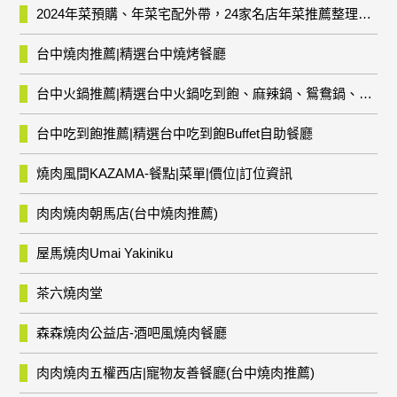
2024年菜預購、年菜宅配外帶，24家名店年菜推薦整理，圍爐輕鬆上菜團圓趣
台中燒肉推薦|精選台中燒烤餐廳
台中火鍋推薦|精選台中火鍋吃到飽、麻辣鍋、鴛鴦鍋、石頭火鍋、酸菜白肉鍋、海鮮鍋、燒酒雞、麻油雞、壽喜燒等熱門人氣火鍋店!
台中吃到飽推薦|精選台中吃到飽Buffet自助餐廳
燒肉風間KAZAMA-餐點|菜單|價位|訂位資訊
肉肉燒肉朝馬店(台中燒肉推薦)
屋馬燒肉Umai Yakiniku
茶六燒肉堂
森森燒肉公益店-酒吧風燒肉餐廳
肉肉燒肉五權西店|寵物友善餐廳(台中燒肉推薦)