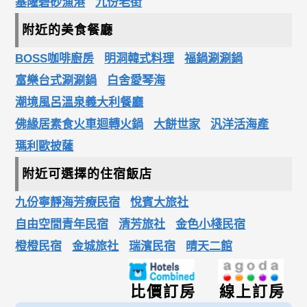
基隆碧砂漁港
九份老街
附近的美食餐廳
BOSS咖啡廚房
明洞韓式料理
福鍋涮涮鍋
富樂台式涮涮鍋
白舍愛琴海
潮境風呂溫泉義大利餐廳
佛緣居素食火車迴轉火鍋
大餅世家
汎洋活海產
瑪利歐披薩
附近可選擇的住宿飯店
九份寧靜海芳療民宿
悅賓大旅社
自由空間青年民宿
清芳旅社
金色小棧民宿
橙橙民宿
金城旅社
瑞濱民宿
晴天二館
比價訂房
線上訂房