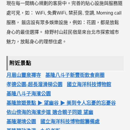
現在每一間精心規劃的客房中。完善的貼心設施與服務隨
處可見，如： WiFi, 免費WiFi, 禁菸房, 空調, Morning call
服務， 飯店設有眾多娛樂設施，例如：花園，都是放鬆
身心的最佳選擇。 綠野村山莊民宿是來台北市探索城市
魅力，放鬆身心的理想住處。
附近景點
月眉山靈泉禪寺
基隆八斗子新豐街飲食商圈
孝德公園-超長溜滑梯公園
國立海洋科技博物館
基隆八斗子海濱公園
基隆旅遊景點 ▶ 望幽谷 ▶ 美到令人忘憂的忘憂谷
依山傍海的海濱步道 適合親子同遊 望幽
基隆潮境公園
國立海洋科技博物館籌備處