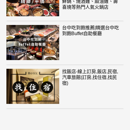
鮮鍋、燒酒雞、麻油雞、壽
喜燒等熱門人氣火鍋店
台中吃到飽推薦|精選台中吃
到飽Buffet自助餐廳
找飯店-線上訂房,飯店,民宿,
汽車旅館(訂房,找住宿,找民
宿)