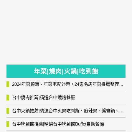
年菜|燒肉|火鍋|吃到飽
2024年菜預購、年菜宅配外帶，24家名店年菜推薦整理，圍爐輕鬆上菜團圓趣
台中燒肉推薦|精選台中燒烤餐廳
台中火鍋推薦|精選台中火鍋吃到飽、麻辣鍋、鴛鴦鍋、石頭火鍋、酸菜白肉鍋、海鮮鍋、燒酒雞、麻油雞、壽喜燒等熱門人氣火鍋店!
台中吃到飽推薦|精選台中吃到飽Buffet自助餐廳