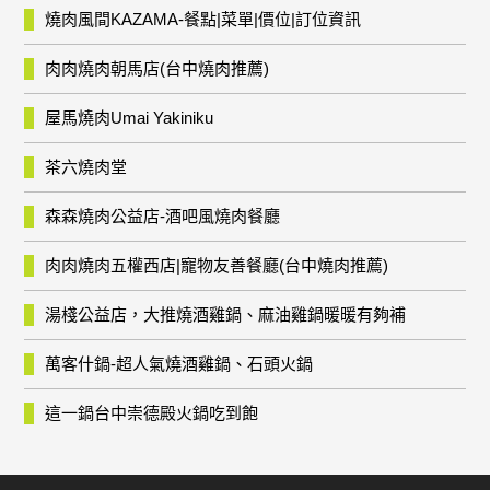
燒肉風間KAZAMA-餐點|菜單|價位|訂位資訊
肉肉燒肉朝馬店(台中燒肉推薦)
屋馬燒肉Umai Yakiniku
茶六燒肉堂
森森燒肉公益店-酒吧風燒肉餐廳
肉肉燒肉五權西店|寵物友善餐廳(台中燒肉推薦)
湯棧公益店，大推燒酒雞鍋、麻油雞鍋暖暖有夠補
萬客什鍋-超人氣燒酒雞鍋、石頭火鍋
這一鍋台中崇德殿火鍋吃到飽