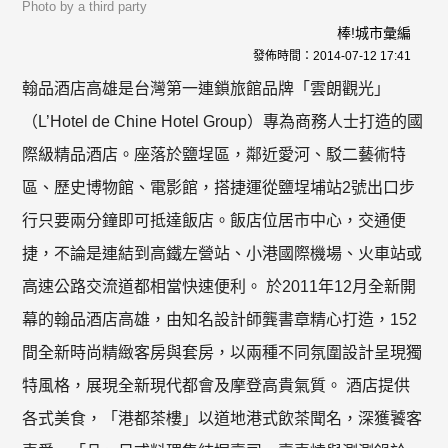
Photo by a third party
棒!城市彙編
發佈時間：
2014-07-12 17:41
翰品酒店高雄是台灣第一連鎖旅館品牌「雲朗觀光」
（L’Hotel de Chine Hotel Group）專為商務人士打造的國
際級精品酒店。座落於鹽埕區，鄰近愛河、駁二藝術特
區、歷史博物館、電影館，搭捷運從鹽埕埔站2號出口步
行只要兩分鐘即可抵達飯店。飯店位居市中心，交通便
捷，不論是連結到高鐵左營站、小港國際機場、火車站或
高速公路交流道都相當快速便利。 於2011年12月全新開
幕的翰品酒店高雄，由知名設計師龔書章精心打造，152
間全新時尚精緻客房與套房，以兩種不同氛圍設計呈現獨
特風格，展現全新現代都會及摩登高貴氣質。 酒店提供
各式美食，「港都茶樓」以道地港式飲茶聞名，深獲饕客