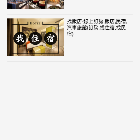
找飯店-線上訂房,飯店,民宿,
汽車旅館(訂房,找住宿,找民
宿)