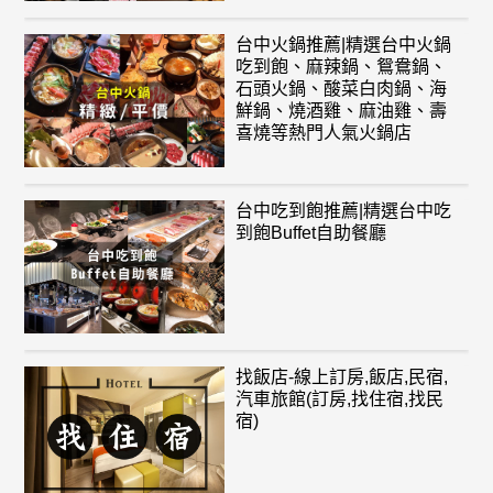
台中火鍋推薦|精選台中火鍋
吃到飽、麻辣鍋、鴛鴦鍋、
石頭火鍋、酸菜白肉鍋、海
鮮鍋、燒酒雞、麻油雞、壽
喜燒等熱門人氣火鍋店
台中吃到飽推薦|精選台中吃
到飽Buffet自助餐廳
找飯店-線上訂房,飯店,民宿,
汽車旅館(訂房,找住宿,找民
宿)