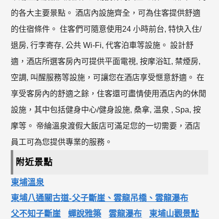
的各大主要景點。 酒店內設施齊全，可為住客提供舒適
的住宿條件。 住客們可隨意使用24 小時前台, 特快入住/
退房, 行李寄存, 公共 Wi-Fi, 代客泊車等設施。 設計舒
適，酒店所選客房內可提供平面電視, 按摩浴缸, 禁煙房,
空調, 叫醒服務等設施，可讓您在酒店享受愜意舒適。 在
享受客房內的舒適之餘，住客還可盡情使用酒店內的休閒
設施，其中包括健身中心/健身設施, 桑拿, 温泉 , Spa, 按
摩等。 帝綸溫泉渡假大飯店可滿足您的一切需要，酒店
員工可為您提供專業的服務。
附近景點
東埔溫泉
東埔八通關古道-父子斷崖、雲龍吊橋、雲龍瀑布
父不知子斷崖
蟬說雅築
雲龍瀑布
東埔山觀景點