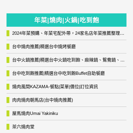
年菜|燒肉|火鍋|吃到飽
2024年菜預購、年菜宅配外帶，24家名店年菜推薦整理，圍爐輕鬆上菜團圓趣
台中燒肉推薦|精選台中燒烤餐廳
台中火鍋推薦|精選台中火鍋吃到飽、麻辣鍋、鴛鴦鍋、石頭火鍋、酸菜白肉鍋、海鮮鍋、燒酒雞、麻油雞、壽喜燒等熱門人氣火鍋店!
台中吃到飽推薦|精選台中吃到飽Buffet自助餐廳
燒肉風間KAZAMA-餐點|菜單|價位|訂位資訊
肉肉燒肉朝馬店(台中燒肉推薦)
屋馬燒肉Umai Yakiniku
茶六燒肉堂