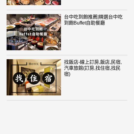
台中吃到飽推薦|精選台中吃
到飽Buffet自助餐廳
找飯店-線上訂房,飯店,民宿,
汽車旅館(訂房,找住宿,找民
宿)