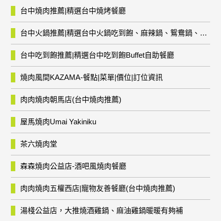
台中燒肉推薦|精選台中燒烤餐廳
台中火鍋推薦|精選台中火鍋吃到飽、麻辣鍋、鴛鴦鍋、石頭火鍋、酸菜白肉鍋、海鮮鍋、燒酒雞、麻油雞、壽喜燒等熱門人氣火鍋店!
台中吃到飽推薦|精選台中吃到飽Buffet自助餐廳
燒肉風間KAZAMA-餐點|菜單|價位|訂位資訊
肉肉燒肉朝馬店(台中燒肉推薦)
屋馬燒肉Umai Yakiniku
茶六燒肉堂
森森燒肉公益店-酒吧風燒肉餐廳
肉肉燒肉五權西店|寵物友善餐廳(台中燒肉推薦)
湯棧公益店，大推燒酒雞鍋、麻油雞鍋暖暖有夠補