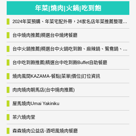
年菜|燒肉|火鍋|吃到飽
2024年菜預購、年菜宅配外帶，24家名店年菜推薦整理，圍爐輕鬆上菜團圓趣
台中燒肉推薦|精選台中燒烤餐廳
台中火鍋推薦|精選台中火鍋吃到飽、麻辣鍋、鴛鴦鍋、石頭火鍋、酸菜白肉鍋、海鮮鍋、燒酒雞、麻油雞、壽喜燒等熱門人氣火鍋店!
台中吃到飽推薦|精選台中吃到飽Buffet自助餐廳
燒肉風間KAZAMA-餐點|菜單|價位|訂位資訊
肉肉燒肉朝馬店(台中燒肉推薦)
屋馬燒肉Umai Yakiniku
茶六燒肉堂
森森燒肉公益店-酒吧風燒肉餐廳