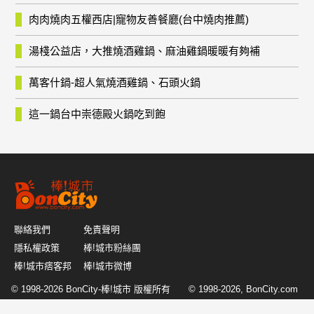
肉肉燒肉五權西店|寵物友善餐廳(台中燒肉推薦)
湯棧公益店，大推燒酒雞鍋、麻油雞鍋暖暖有夠補
萬客什鍋-超人氣燒酒雞鍋、石頭火鍋
這一鍋台中崇德殿火鍋吃到飽
聯絡我們
免責聲明
隱私權政策
棒!城市粉絲團
棒!城市痞客邦
棒!城市微博
© 1998-2026
BonCity-棒!城市
版權所有 © 1998-2026, BonCity.com
or its affiliates