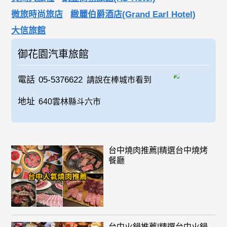
微旅時尚旅店
緻麗伯爵酒店(Grand Earl Hotel)
大信旅館
御花園汽車旅館
電話
05-5376622
請說在棒城市看到
地址
640雲林縣斗六市
台中燒肉推薦|精選台中燒烤
餐廳
台中火鍋推薦|精選台中火鍋