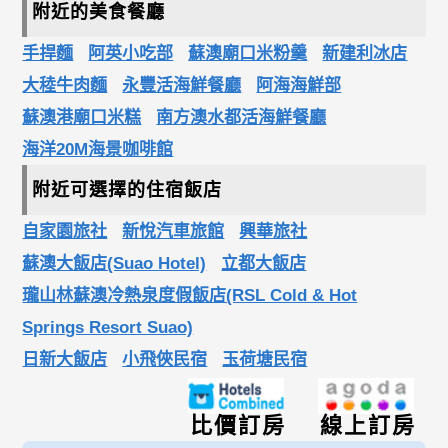
附近的美食餐廳
手捍麵
阿英小吃部
蘇澳廟口米粉羹
新建利冰店
大稑牛肉麵
永豐活海鮮餐廳
阿海海鮮部
蘇澳港廟口米糕
南方澳水都活海鮮餐廳
海洋20M海景咖啡館
附近可選擇的住宿飯店
自家園旅社
新悅汽車旅館
興華旅社
蘇澳大飯店(Suao Hotel)
立都大飯店
瓏山林蘇澳冷熱泉度假飯店(RSL Cold & Hot
Springs Resort Suao)
日新大飯店
小飛俠民宿
玉荷塘民宿
比價訂房
線上訂房