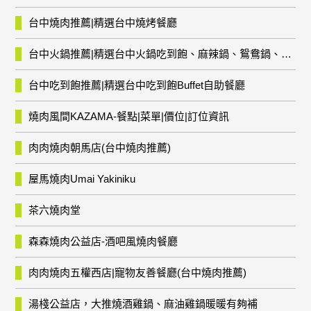
台中燒肉推薦|精選台中燒烤餐廳
台中火鍋推薦|精選台中火鍋吃到飽、麻辣鍋、鴛鴦鍋、石頭火鍋、酸菜白肉鍋、海鮮鍋、燒酒雞、麻油雞、壽喜燒等熱門人氣火鍋店!
台中吃到飽推薦|精選台中吃到飽Buffet自助餐廳
燒肉風間KAZAMA-餐點|菜單|價位|訂位資訊
肉肉燒肉朝馬店(台中燒肉推薦)
屋馬燒肉Umai Yakiniku
茶六燒肉堂
森森燒肉公益店-酒吧風燒肉餐廳
肉肉燒肉五權西店|寵物友善餐廳(台中燒肉推薦)
湯棧公益店，大推燒酒雞鍋、麻油雞鍋暖暖有夠補