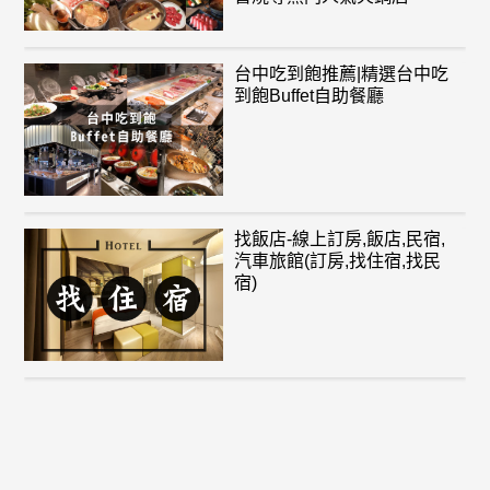
台中吃到飽推薦|精選台中吃
到飽Buffet自助餐廳
找飯店-線上訂房,飯店,民宿,
汽車旅館(訂房,找住宿,找民
宿)