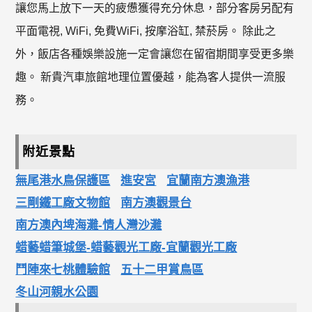
讓您馬上放下一天的疲憊獲得充分休息，部分客房另配有
平面電視, WiFi, 免費WiFi, 按摩浴缸, 禁菸房。 除此之
外，飯店各種娛樂設施一定會讓您在留宿期間享受更多樂
趣。 新貴汽車旅館地理位置優越，能為客人提供一流服
務。
附近景點
無尾港水鳥保護區
進安宮
宜蘭南方澳漁港
三剛鐵工廠文物館
南方澳觀景台
南方澳內埤海灘-情人灣沙灘
蜡藝蜡筆城堡-蜡藝觀光工廠-宜蘭觀光工廠
鬥陣來七桃體驗館
五十二甲賞鳥區
冬山河親水公園