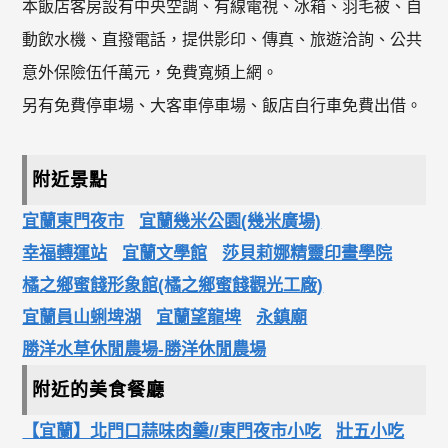
本飯店客房設有中央空調、有線電視、冰箱、羽毛被、自
動飲水機、直撥電話，提供影印、傳真、旅遊洽詢、公共
意外保險伍仟萬元，免費寬頻上網。
另有免費停車場、大客車停車場、飯店自行車免費出借。
附近景點
宜蘭東門夜市
宜蘭幾米公園(幾米廣場)
幸福轉運站
宜蘭文學館
莎貝莉娜精靈印畫學院
橘之鄉蜜餞形象館(橘之鄉蜜餞觀光工廠)
宜蘭員山蜊埤湖
宜蘭望龍埤
永鎮廟
勝洋水草休閒農場-勝洋休閒農場
附近的美食餐廳
【宜蘭】北門口蒜味肉羹//東門夜市小吃
壯五小吃