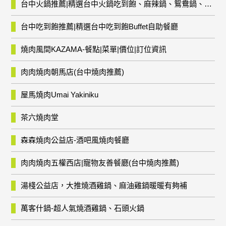
台中火鍋推薦|精選台中火鍋吃到飽、麻辣鍋、鴛鴦鍋、石頭火鍋、酸菜白肉鍋、海鮮鍋、燒酒雞、麻油雞、壽喜燒等熱門人氣火鍋店!
台中吃到飽推薦|精選台中吃到飽Buffet自助餐廳
燒肉風間KAZAMA-餐點|菜單|價位|訂位資訊
肉肉燒肉朝馬店(台中燒肉推薦)
屋馬燒肉Umai Yakiniku
茶六燒肉堂
森森燒肉公益店-酒吧風燒肉餐廳
肉肉燒肉五權西店|寵物友善餐廳(台中燒肉推薦)
湯棧公益店，大推燒酒雞鍋、麻油雞鍋暖暖有夠補
萬客什鍋-超人氣燒酒雞鍋、石頭火鍋