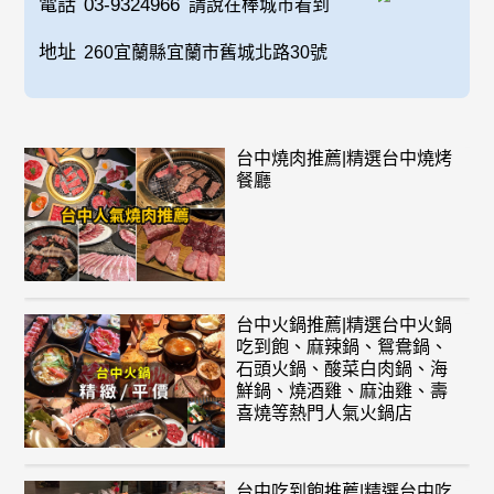
電話
03-9324966
請說在棒城市看到
地址
260宜蘭縣宜蘭市舊城北路30號
台中燒肉推薦|精選台中燒烤
餐廳
台中火鍋推薦|精選台中火鍋
吃到飽、麻辣鍋、鴛鴦鍋、
石頭火鍋、酸菜白肉鍋、海
鮮鍋、燒酒雞、麻油雞、壽
喜燒等熱門人氣火鍋店
台中吃到飽推薦|精選台中吃