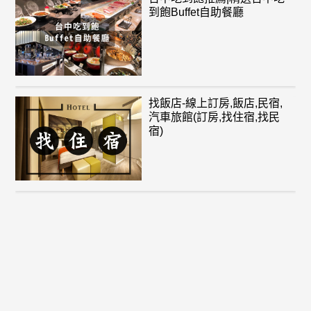
到飽Buffet自助餐廳
找飯店-線上訂房,飯店,民宿,
汽車旅館(訂房,找住宿,找民
宿)