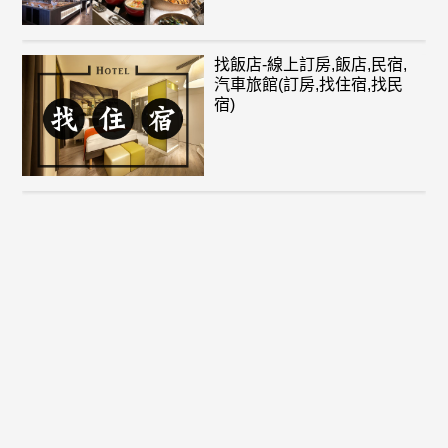
找飯店-線上訂房,飯店,民宿,
汽車旅館(訂房,找住宿,找民
宿)