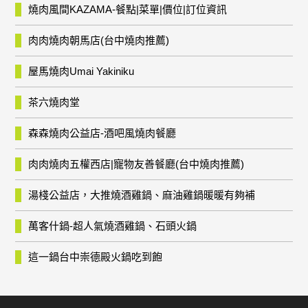
燒肉風間KAZAMA-餐點|菜單|價位|訂位資訊
肉肉燒肉朝馬店(台中燒肉推薦)
屋馬燒肉Umai Yakiniku
茶六燒肉堂
森森燒肉公益店-酒吧風燒肉餐廳
肉肉燒肉五權西店|寵物友善餐廳(台中燒肉推薦)
湯棧公益店，大推燒酒雞鍋、麻油雞鍋暖暖有夠補
萬客什鍋-超人氣燒酒雞鍋、石頭火鍋
這一鍋台中崇德殿火鍋吃到飽