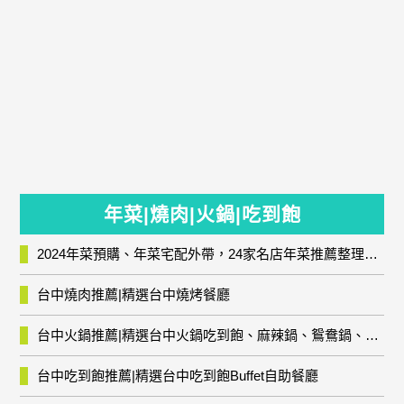
年菜|燒肉|火鍋|吃到飽
2024年菜預購、年菜宅配外帶，24家名店年菜推薦整理，圍爐輕鬆上菜團圓趣
台中燒肉推薦|精選台中燒烤餐廳
台中火鍋推薦|精選台中火鍋吃到飽、麻辣鍋、鴛鴦鍋、石頭火鍋、酸菜白肉鍋、海鮮鍋、燒酒雞、麻油雞、壽喜燒等熱門人氣火鍋店!
台中吃到飽推薦|精選台中吃到飽Buffet自助餐廳