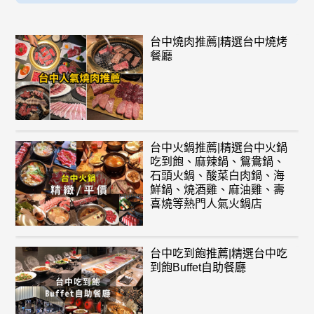
台中燒肉推薦|精選台中燒烤
餐廳
台中火鍋推薦|精選台中火鍋
吃到飽、麻辣鍋、鴛鴦鍋、
石頭火鍋、酸菜白肉鍋、海
鮮鍋、燒酒雞、麻油雞、壽
喜燒等熱門人氣火鍋店
台中吃到飽推薦|精選台中吃
到飽Buffet自助餐廳