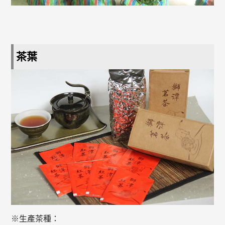
茶葉
※生產茶種：