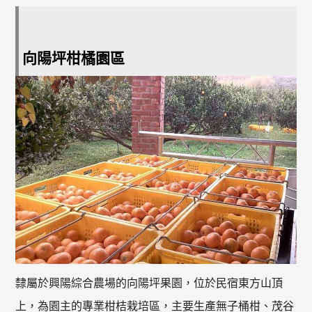
向陽坪柑橘園區
隸屬於興陽綜合農場的向陽坪果園，位於民宿東方山頂
上，為園主的專業柑桔栽培區，主要生產無子桶柑、茂谷