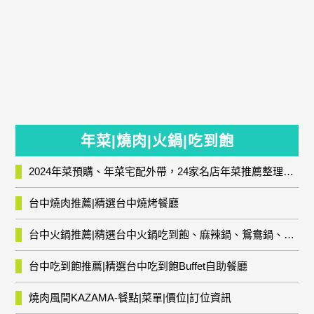
年菜|燒肉|火鍋|吃到飽
2024年菜預購、年菜宅配外帶，24家名店年菜推薦整理，圍爐輕鬆上菜團圓趣
台中燒肉推薦|精選台中燒烤餐廳
台中火鍋推薦|精選台中火鍋吃到飽、麻辣鍋、鴛鴦鍋、石頭火鍋、酸菜白肉鍋、海鮮鍋、燒酒雞、麻油雞、壽喜燒等熱門人氣火鍋店!
台中吃到飽推薦|精選台中吃到飽Buffet自助餐廳
燒肉風間KAZAMA-餐點|菜單|價位|訂位資訊