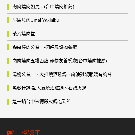
肉肉燒肉朝馬店(台中燒肉推薦)
屋馬燒肉Umai Yakiniku
茶六燒肉堂
森森燒肉公益店-酒吧風燒肉餐廳
肉肉燒肉五權西店|寵物友善餐廳(台中燒肉推薦)
湯棧公益店，大推燒酒雞鍋、麻油雞鍋暖暖有夠補
萬客什鍋-超人氣燒酒雞鍋、石頭火鍋
這一鍋台中崇德殿火鍋吃到飽