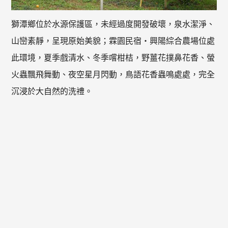
獅潭鄉位於水源保護區，未經過度開發破壞，泉水潔淨、
山巒素靜，呈現原始美貌；霖園民宿‧興陽綜合農場位處
此環境，夏季戲清水、冬季嚐柑桔，野薑花撲鼻花香、螢
火蟲飄飛舞動、夜空星月閃動，鳥語花香蟲鳴處處，完全
沉浸於大自然的洗禮。