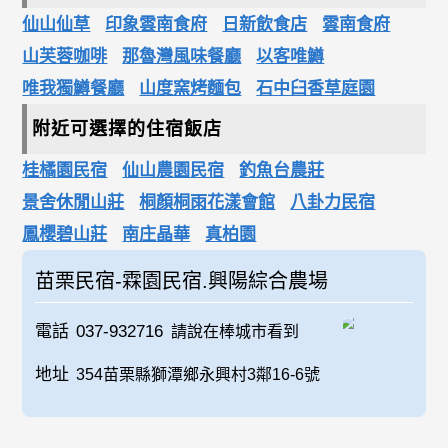
仙山仙草
印象雲南食府
日新飲食店
雲南食府
山芙蓉咖啡
那魯灣風味餐廳
以客唯鱒
唯我獨鱒餐廳
山度窯烤麵包
石中臼香草庭園
附近可選擇的住宿飯店
桂橘園民宿
仙山農園民宿
釣魚台農莊
景舍休閒山莊
桐顏桐雨花漾會館
八卦力民宿
鳳櫻碧山莊
南庄晶華
真柏園
苗栗民宿-霖園民宿.興陽綜合農場
電話
037-932716
請說在棒城市看到
地址
354苗栗縣獅潭鄉永興村3鄰16-6號