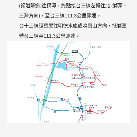
(錫隘隧道)往獅潭，終點接台三線左轉往北 (獅潭、
三灣方向)，至台三線111.3公里即達。
台十三線經頭屋往明德水庫或鳴鳳山方向，抵獅潭
轉台三線至111.3公里即達。