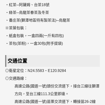
‧紅茶─阿薩姆、台茶18號
‧綠茶─烏龍茶春茶及冬茶
‧番庄茶(獅潭地區特有製茶法)─烏龍茶
※茶葉包裝：
‧紙盒包裝，一盒四兩(一斤有四包)
‧茶包(茶粉)，一盒30包(附手提袋)
交通位置
◎衛星定位：N24.5583‧E120.9284
◎交通路線：
高速公路(國道一號)頭份交流道下，接台三線往獅潭
方向，至台三線111.3公里即達。
高速公路(國道一號)苗栗交流道下，轉接苗26-2線