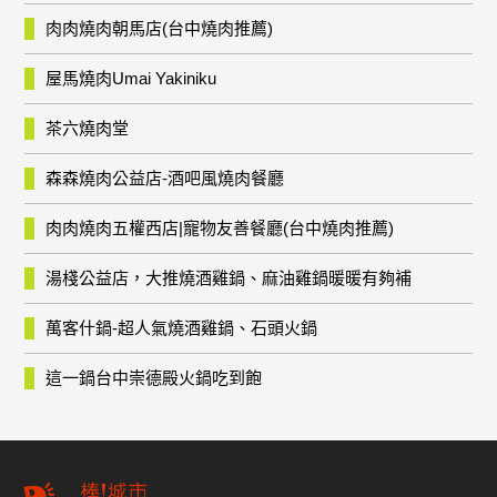
肉肉燒肉朝馬店(台中燒肉推薦)
屋馬燒肉Umai Yakiniku
茶六燒肉堂
森森燒肉公益店-酒吧風燒肉餐廳
肉肉燒肉五權西店|寵物友善餐廳(台中燒肉推薦)
湯棧公益店，大推燒酒雞鍋、麻油雞鍋暖暖有夠補
萬客什鍋-超人氣燒酒雞鍋、石頭火鍋
這一鍋台中崇德殿火鍋吃到飽