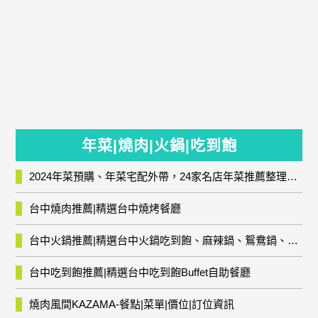
年菜|燒肉|火鍋|吃到飽
2024年菜預購、年菜宅配外帶，24家名店年菜推薦整理，圍爐輕鬆上菜團圓趣
台中燒肉推薦|精選台中燒烤餐廳
台中火鍋推薦|精選台中火鍋吃到飽、麻辣鍋、鴛鴦鍋、石頭火鍋、酸菜白肉鍋、海鮮鍋、燒酒雞、麻油雞、壽喜燒等熱門人氣火鍋店!
台中吃到飽推薦|精選台中吃到飽Buffet自助餐廳
燒肉風間KAZAMA-餐點|菜單|價位|訂位資訊