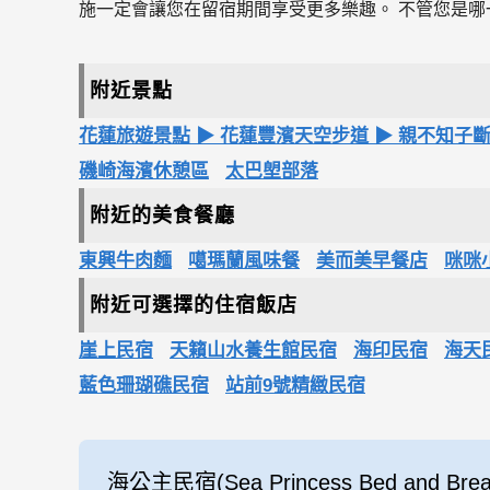
施一定會讓您在留宿期間享受更多樂趣。 不管您是
附近景點
花蓮旅遊景點 ▶ 花蓮豐濱天空步道 ▶ 親不知
磯崎海濱休憩區
太巴塱部落
附近的美食餐廳
東興牛肉麵
噶瑪蘭風味餐
美而美早餐店
咪咪
附近可選擇的住宿飯店
崖上民宿
天籟山水養生館民宿
海印民宿
海天
藍色珊瑚礁民宿
站前9號精緻民宿
海公主民宿(Sea Princess Bed and Break