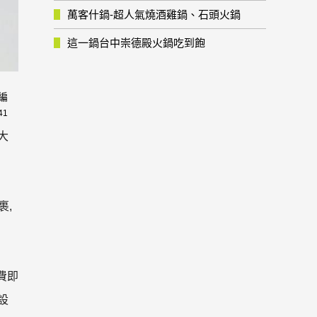
萬客什鍋-超人氣燒酒雞鍋、石頭火鍋
這一鍋台中崇德殿火鍋吃到飽
編
41
大
裹,
費即
設