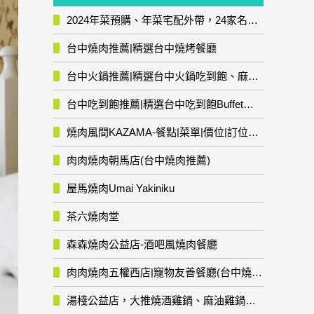
2024年菜預購、年菜宅配外帶，24家名店年菜推薦整理，圍爐輕鬆上菜團圓趣
台中燒肉推薦|精選台中燒烤餐廳
台中火鍋推薦|精選台中火鍋吃到飽、麻辣鍋、鴛鴦鍋、石頭火鍋、酸菜白肉鍋、海鮮鍋、燒酒雞、麻油雞、壽喜燒等熱門人氣火鍋店!
台中吃到飽推薦|精選台中吃到飽Buffet自助餐廳
燒肉風間KAZAMA-餐點|菜單|價位|訂位資訊
肉肉燒肉朝馬店(台中燒肉推薦)
屋馬燒肉Umai Yakiniku
茶六燒肉堂
森森燒肉公益店-酒吧風燒肉餐廳
肉肉燒肉五權西店|寵物友善餐廳(台中燒肉推薦)
湯棧公益店，大推燒酒雞鍋、麻油雞鍋暖暖有夠補