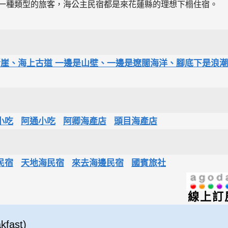
哪一種類型的旅客，海公主民宿都是來花蓮縣的理想下榻住宿。
子斷崖、海上古道 一邊是山壁、一邊是遼闊海洋、腳底下是浪潮
小吃
阿通小吃
阿卿海產店
頭目海產店
民宿
天地海民宿
來去海邊民宿
國賓旅社
線上訂
fast)