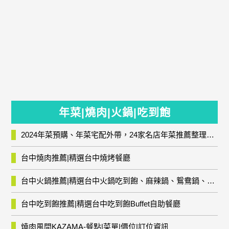
年菜|燒肉|火鍋|吃到飽
2024年菜預購、年菜宅配外帶，24家名店年菜推薦整理，圍爐輕鬆上菜團圓趣
台中燒肉推薦|精選台中燒烤餐廳
台中火鍋推薦|精選台中火鍋吃到飽、麻辣鍋、鴛鴦鍋、石頭火鍋、酸菜白肉鍋、海鮮鍋、燒酒雞、麻油雞、壽喜燒等熱門人氣火鍋店!
台中吃到飽推薦|精選台中吃到飽Buffet自助餐廳
燒肉風間KAZAMA-餐點|菜單|價位|訂位資訊