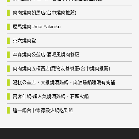
肉肉燒肉朝馬店(台中燒肉推薦)
屋馬燒肉Umai Yakiniku
茶六燒肉堂
森森燒肉公益店-酒吧風燒肉餐廳
肉肉燒肉五權西店|寵物友善餐廳(台中燒肉推薦)
湯棧公益店，大推燒酒雞鍋、麻油雞鍋暖暖有夠補
萬客什鍋-超人氣燒酒雞鍋、石頭火鍋
這一鍋台中崇德殿火鍋吃到飽