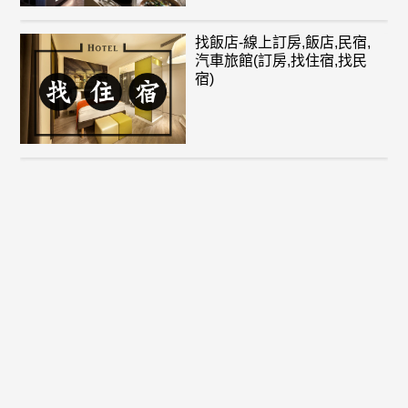
找飯店-線上訂房,飯店,民宿,
汽車旅館(訂房,找住宿,找民
宿)