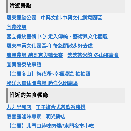
附近景點
羅東運動公園
中興文創-中興文化創意園區
宜農牧場
國立傳統藝術中心-走入傳統、藝術與文化園區
羅東林業文化園區-午後悠閒散步好去處
廣興農場-豬哥窟與鴨母寮
菇菇茶米館-冬山鄉農會
宜蘭鴨寮故事館
【宜蘭冬山】梅花湖~幸福漫遊 拍拍照
勝洋水草休閒農場-勝洋休閒農場
附近的美食餐廳
力丸早餐店
王子複合式茶飲香雞排
鴨喜露滷味專家
明光餅店
【宜蘭】北門口蒜味肉羹//東門夜市小吃