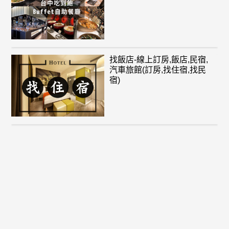
找飯店-線上訂房,飯店,民宿,
汽車旅館(訂房,找住宿,找民
宿)