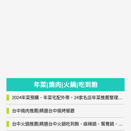
年菜|燒肉|火鍋|吃到飽
2024年菜預購、年菜宅配外帶，24家名店年菜推薦整理，圍爐輕鬆上菜團圓趣
台中燒肉推薦|精選台中燒烤餐廳
台中火鍋推薦|精選台中火鍋吃到飽、麻辣鍋、鴛鴦鍋、石頭火鍋、酸菜白肉鍋、海鮮鍋、燒酒雞、麻油雞、壽喜燒等熱門人氣火鍋店!