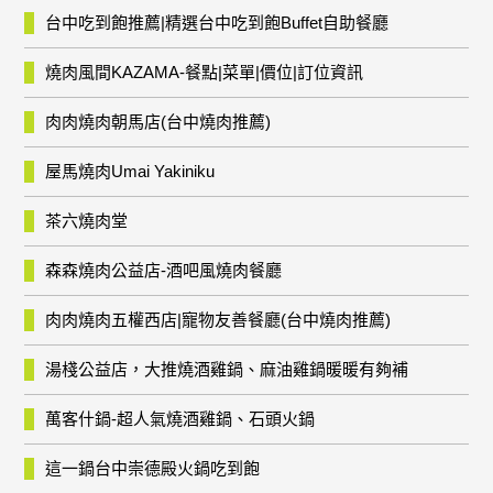
台中吃到飽推薦|精選台中吃到飽Buffet自助餐廳
燒肉風間KAZAMA-餐點|菜單|價位|訂位資訊
肉肉燒肉朝馬店(台中燒肉推薦)
屋馬燒肉Umai Yakiniku
茶六燒肉堂
森森燒肉公益店-酒吧風燒肉餐廳
肉肉燒肉五權西店|寵物友善餐廳(台中燒肉推薦)
湯棧公益店，大推燒酒雞鍋、麻油雞鍋暖暖有夠補
萬客什鍋-超人氣燒酒雞鍋、石頭火鍋
這一鍋台中崇德殿火鍋吃到飽