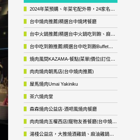
2024年菜預購、年菜宅配外帶，24家名店年菜推薦整理，圍爐輕鬆上菜團圓趣
台中燒肉推薦|精選台中燒烤餐廳
台中火鍋推薦|精選台中火鍋吃到飽、麻辣鍋、鴛鴦鍋、石頭火鍋、酸菜白肉鍋、海鮮鍋、燒酒雞、麻油雞、壽喜燒等熱門人氣火鍋店!
台中吃到飽推薦|精選台中吃到飽Buffet自助餐廳
燒肉風間KAZAMA-餐點|菜單|價位|訂位資訊
肉肉燒肉朝馬店(台中燒肉推薦)
屋馬燒肉Umai Yakiniku
茶六燒肉堂
森森燒肉公益店-酒吧風燒肉餐廳
肉肉燒肉五權西店|寵物友善餐廳(台中燒肉推薦)
湯棧公益店，大推燒酒雞鍋、麻油雞鍋暖暖有夠補