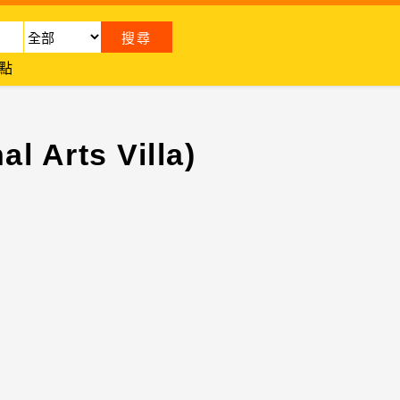
點
 Arts Villa)