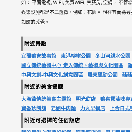
如： 平面電視, WiFi, 免費WiFi, 禁菸房, 
娛樂設施都是不二選擇，例如：花園。 想在宜蘭縣
如歸的感覺。
附近景點
宜蘭鴨寮故事館
東港榕樹公園
冬山河親水公園
國立傳統藝術中心-走入傳統、藝術與文化園區
中興文創-中興文化創意園區
羅東運動公園
菇菇
附近的美食餐廳
大漁翁傳統美食主題館
明光餅店
鴨喜露滷味專
寶香珍餅舖
老劉牛肉麵
力丸早餐店
上合日式
附近可選擇的住宿飯店