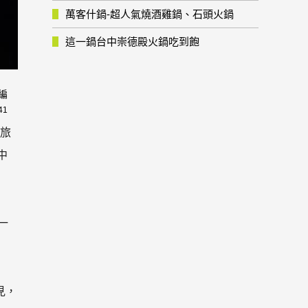
萬客什鍋-超人氣燒酒雞鍋、石頭火鍋
這一鍋台中崇德殿火鍋吃到飽
編
41
，旅
中
一
見，