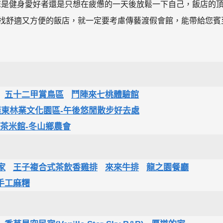
空調， 不管您是健身愛好者還是只想在疲憊的一天後放鬆一下自己，飯店的
尋找舒適又方便的飯店，就一定要考慮傳藝渡假會館，能帶給您賓
五十二甲賞鳥區
鬥陣來七桃體驗館
羅東林業文化園區-午後悠閒散步好去處
茶米館-冬山鄉農會
家
王子複合式茶飲香雞排
來來牛排
龍之園餐廳
手工麻糬