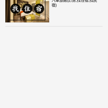
汽車旅館(訂房,找住宿,找民
宿)