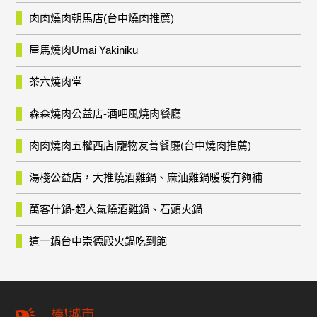
肉肉燒肉朝馬店(台中燒肉推薦)
屋馬燒肉Umai Yakiniku
茶六燒肉堂
森森燒肉公益店-酒吧風燒肉餐廳
肉肉燒肉五權西店|寵物友善餐廳(台中燒肉推薦)
湯棧公益店，大推燒酒雞鍋、麻油雞鍋暖暖有夠補
萬客什鍋-超人氣燒酒雞鍋、石頭火鍋
這一鍋台中崇德殿火鍋吃到飽