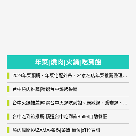
年菜|燒肉|火鍋|吃到飽
2024年菜預購、年菜宅配外帶，24家名店年菜推薦整理，圍爐輕鬆上菜團圓趣
台中燒肉推薦|精選台中燒烤餐廳
台中火鍋推薦|精選台中火鍋吃到飽、麻辣鍋、鴛鴦鍋、石頭火鍋、酸菜白肉鍋、海鮮鍋、燒酒雞、麻油雞、壽喜燒等熱門人氣火鍋店!
台中吃到飽推薦|精選台中吃到飽Buffet自助餐廳
燒肉風間KAZAMA-餐點|菜單|價位|訂位資訊