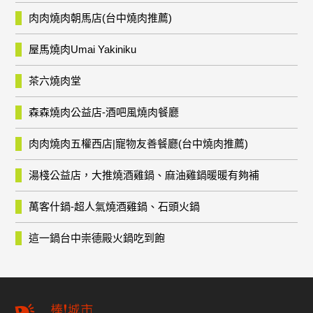
肉肉燒肉朝馬店(台中燒肉推薦)
屋馬燒肉Umai Yakiniku
茶六燒肉堂
森森燒肉公益店-酒吧風燒肉餐廳
肉肉燒肉五權西店|寵物友善餐廳(台中燒肉推薦)
湯棧公益店，大推燒酒雞鍋、麻油雞鍋暖暖有夠補
萬客什鍋-超人氣燒酒雞鍋、石頭火鍋
這一鍋台中崇德殿火鍋吃到飽