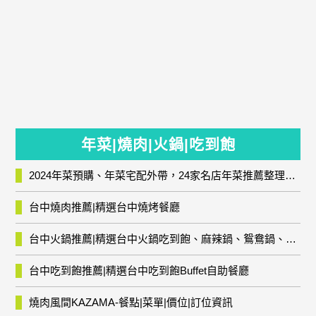
年菜|燒肉|火鍋|吃到飽
2024年菜預購、年菜宅配外帶，24家名店年菜推薦整理，圍爐輕鬆上菜團圓趣
台中燒肉推薦|精選台中燒烤餐廳
台中火鍋推薦|精選台中火鍋吃到飽、麻辣鍋、鴛鴦鍋、石頭火鍋、酸菜白肉鍋、海鮮鍋、燒酒雞、麻油雞、壽喜燒等熱門人氣火鍋店!
台中吃到飽推薦|精選台中吃到飽Buffet自助餐廳
燒肉風間KAZAMA-餐點|菜單|價位|訂位資訊