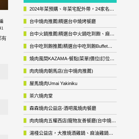
2024年菜預購、年菜宅配外帶，24家名店年菜推薦整理，圍爐輕鬆上菜團圓趣
台中燒肉推薦|精選台中燒烤餐廳
編
41
台中火鍋推薦|精選台中火鍋吃到飽、麻辣鍋、鴛鴦鍋、石頭火鍋、酸菜白肉鍋、海鮮鍋、燒酒雞、麻油雞、壽喜燒等熱門人氣火鍋店!
都有
台中吃到飽推薦|精選台中吃到飽Buffet自助餐廳
燒肉風間KAZAMA-餐點|菜單|價位|訂位資訊
肉肉燒肉朝馬店(台中燒肉推薦)
屋馬燒肉Umai Yakiniku
茶六燒肉堂
森森燒肉公益店-酒吧風燒肉餐廳
肉肉燒肉五權西店|寵物友善餐廳(台中燒肉推薦)
湯棧公益店，大推燒酒雞鍋、麻油雞鍋暖暖有夠補