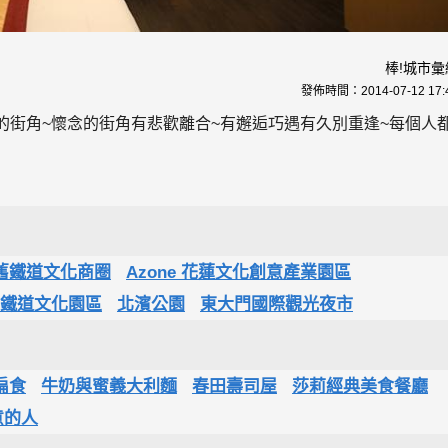
棒!城市彙
發佈時間：
2014-07-12 17:
的街角~懷念的街角有悲歡離合~有邂逅巧遇有久別重逢~每個人
舊鐵道文化商圈
Azone 花蓮文化創意產業園區
鐵道文化園區
北濱公園
東大門國際觀光夜市
扁食
牛奶與蜜義大利麵
春田壽司屋
莎莉經典美食餐廳
意的人