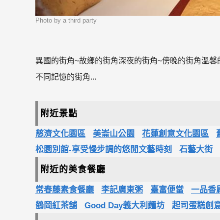
Photo by a third party
異國的街角~故鄉的街角深夜的街角~傍晚的街角溫馨
不同記憶的街角...
附近景點
慈濟文化園區
美崙山公園
花蓮創意文化園區
松園別館-享受慢步調的悠閒文藝時刻
石藝大街
附近的美食餐廳
常春藤素食餐廳
李記廣東粥
臺富便當
一品香
鶴岡紅茶舖
Good Day義大利麵坊
起司蛋糕創