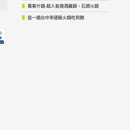
萬客什鍋-超人氣燒酒雞鍋、石頭火鍋
這一鍋台中崇德殿火鍋吃到飽
房