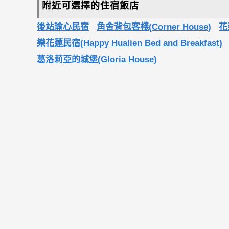
附近可選擇的住宿飯店
後站瑜心民宿
角舍背包客棧(Corner House)
花
樂花蓮民宿(Happy Hualien Bed and Breakfast)
葛洛莉亞的城堡(Gloria House)
街角民宿(Corner B&B)
電話
03-8575118
請說在棒城市看到
地址
970花蓮縣花蓮市中山路560號