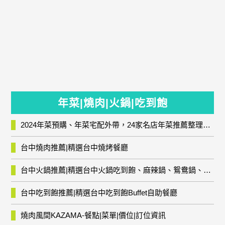
年菜|燒肉|火鍋|吃到飽
2024年菜預購、年菜宅配外帶，24家名店年菜推薦整理，圍爐輕鬆上菜團圓趣
台中燒肉推薦|精選台中燒烤餐廳
台中火鍋推薦|精選台中火鍋吃到飽、麻辣鍋、鴛鴦鍋、石頭火鍋、酸菜白肉鍋、海鮮鍋、燒酒雞、麻油雞、壽喜燒等熱門人氣火鍋店!
台中吃到飽推薦|精選台中吃到飽Buffet自助餐廳
燒肉風間KAZAMA-餐點|菜單|價位|訂位資訊