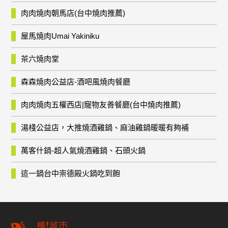
肉肉燒肉朝馬店(台中燒肉推薦)
屋馬燒肉Umai Yakiniku
茶六燒肉堂
森森燒肉公益店-酒吧風燒肉餐廳
肉肉燒肉五權西店|寵物友善餐廳(台中燒肉推薦)
湯棧公益店，大推燒酒雞鍋、麻油雞鍋暖暖有夠補
萬客什鍋-超人氣燒酒雞鍋、石頭火鍋
這一鍋台中崇德殿火鍋吃到飽