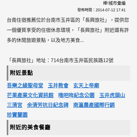
棒!城市彙編
發佈時間：
2014-07-12 17:41
台南住宿推薦位於台南市玉井區的「長興旅社」，提供您
一個優質享受的住宿休息環境，「長興旅社」附近還有許
多的休閒旅遊景點，以及地方美食...
「長興旅社」地址：714台南市玉井區民族路12號
附近景點
吾樂之緣聖母堂
玉井教會
玄天上帝廟
芒果產業文化資訊館
噍吧哖紀念公園
玉井虎頭山
三清宮
余清芳抗日紀念碑
南瀛農產國際行銷
珍寶蘭園
附近的美食餐廳