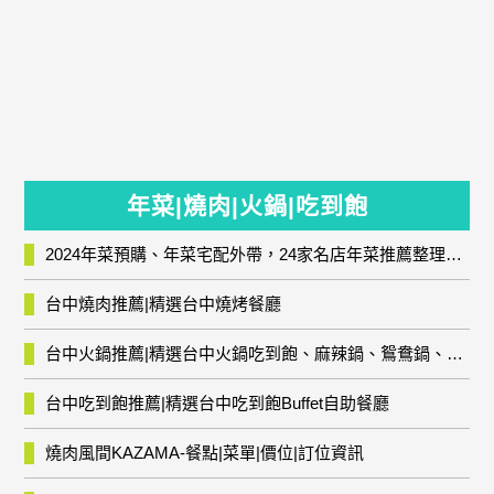
年菜|燒肉|火鍋|吃到飽
2024年菜預購、年菜宅配外帶，24家名店年菜推薦整理，圍爐輕鬆上菜團圓趣
台中燒肉推薦|精選台中燒烤餐廳
台中火鍋推薦|精選台中火鍋吃到飽、麻辣鍋、鴛鴦鍋、石頭火鍋、酸菜白肉鍋、海鮮鍋、燒酒雞、麻油雞、壽喜燒等熱門人氣火鍋店!
台中吃到飽推薦|精選台中吃到飽Buffet自助餐廳
燒肉風間KAZAMA-餐點|菜單|價位|訂位資訊