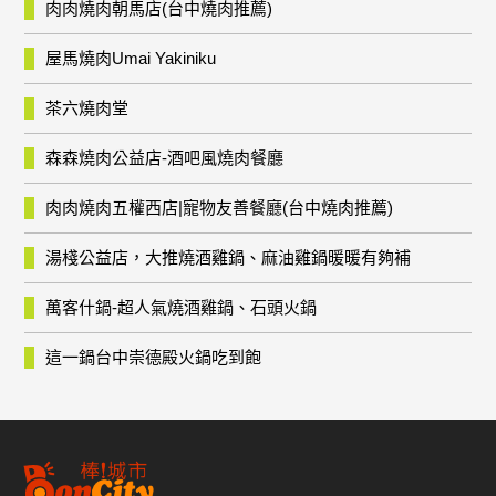
肉肉燒肉朝馬店(台中燒肉推薦)
屋馬燒肉Umai Yakiniku
茶六燒肉堂
森森燒肉公益店-酒吧風燒肉餐廳
肉肉燒肉五權西店|寵物友善餐廳(台中燒肉推薦)
湯棧公益店，大推燒酒雞鍋、麻油雞鍋暖暖有夠補
萬客什鍋-超人氣燒酒雞鍋、石頭火鍋
這一鍋台中崇德殿火鍋吃到飽