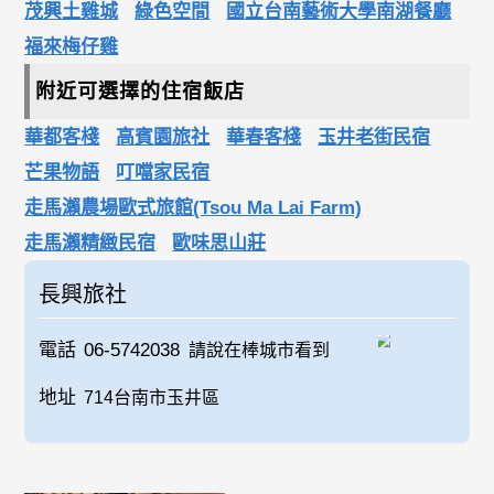
茂興土雞城
綠色空間
國立台南藝術大學南湖餐廳
福來梅仔雞
附近可選擇的住宿飯店
華都客棧
高賓園旅社
華春客棧
玉井老街民宿
芒果物語
叮噹家民宿
走馬瀨農場歐式旅館(Tsou Ma Lai Farm)
走馬瀨精緻民宿
歐味思山莊
長興旅社
電話
06-5742038
請說在棒城市看到
地址
714台南市玉井區