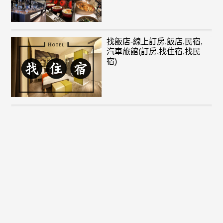
找飯店-線上訂房,飯店,民宿,
汽車旅館(訂房,找住宿,找民
宿)