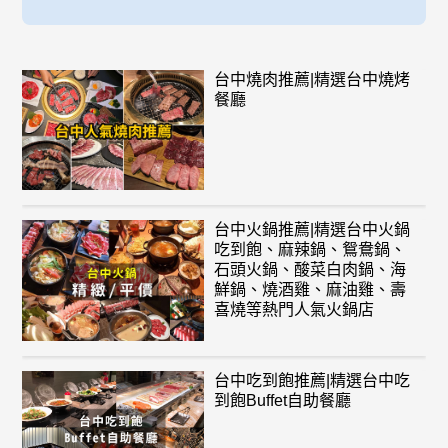
台中燒肉推薦|精選台中燒烤
餐廳
台中火鍋推薦|精選台中火鍋
吃到飽、麻辣鍋、鴛鴦鍋、
石頭火鍋、酸菜白肉鍋、海
鮮鍋、燒酒雞、麻油雞、壽
喜燒等熱門人氣火鍋店
台中吃到飽推薦|精選台中吃
到飽Buffet自助餐廳