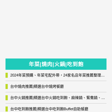
年菜|燒肉|火鍋|吃到飽
2024年菜預購、年菜宅配外帶，24家名店年菜推薦整理，圍爐輕鬆上菜團圓趣
台中燒肉推薦|精選台中燒烤餐廳
台中火鍋推薦|精選台中火鍋吃到飽、麻辣鍋、鴛鴦鍋、石頭火鍋、酸菜白肉鍋、海鮮鍋、燒酒雞、麻油雞、壽喜燒等熱門人氣火鍋店!
台中吃到飽推薦|精選台中吃到飽Buffet自助餐廳