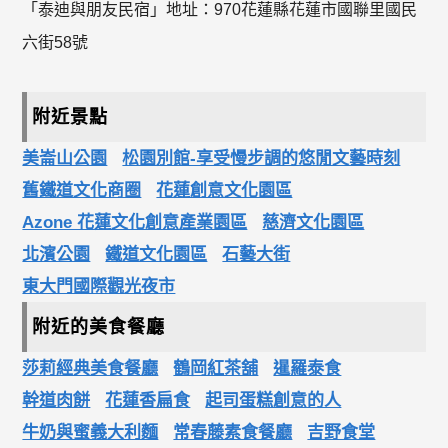
「泰迪與朋友民宿」地址：970花蓮縣花蓮市國聯里國民
六街58號
附近景點
美崙山公園
松園別館-享受慢步調的悠閒文藝時刻
舊鐵道文化商圈
花蓮創意文化園區
Azone 花蓮文化創意產業園區
慈濟文化園區
北濱公園
鐵道文化園區
石藝大街
東大門國際觀光夜市
附近的美食餐廳
莎莉經典美食餐廳
鶴岡紅茶舖
暹羅泰食
幹道肉餅
花蓮香扁食
起司蛋糕創意的人
牛奶與蜜義大利麵
常春藤素食餐廳
吉野食堂