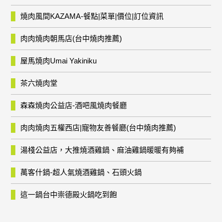
燒肉風間KAZAMA-餐點|菜單|價位|訂位資訊
肉肉燒肉朝馬店(台中燒肉推薦)
屋馬燒肉Umai Yakiniku
茶六燒肉堂
森森燒肉公益店-酒吧風燒肉餐廳
肉肉燒肉五權西店|寵物友善餐廳(台中燒肉推薦)
湯棧公益店，大推燒酒雞鍋、麻油雞鍋暖暖有夠補
萬客什鍋-超人氣燒酒雞鍋、石頭火鍋
這一鍋台中崇德殿火鍋吃到飽