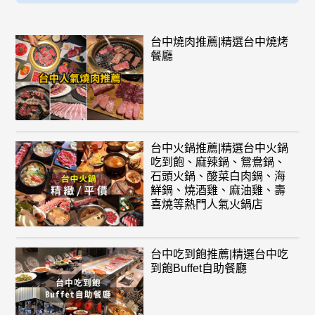
台中燒肉推薦|精選台中燒烤
餐廳
台中火鍋推薦|精選台中火鍋
吃到飽、麻辣鍋、鴛鴦鍋、
石頭火鍋、酸菜白肉鍋、海
鮮鍋、燒酒雞、麻油雞、壽
喜燒等熱門人氣火鍋店
台中吃到飽推薦|精選台中吃
到飽Buffet自助餐廳