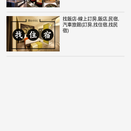
找飯店-線上訂房,飯店,民宿,
汽車旅館(訂房,找住宿,找民
宿)