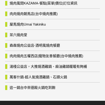
燒肉風間KAZAMA-餐點|菜單|價位|訂位資訊
肉肉燒肉朝馬店(台中燒肉推薦)
屋馬燒肉Umai Yakiniku
茶六燒肉堂
森森燒肉公益店-酒吧風燒肉餐廳
肉肉燒肉五權西店|寵物友善餐廳(台中燒肉推薦)
湯棧公益店，大推燒酒雞鍋、麻油雞鍋暖暖有夠補
萬客什鍋-超人氣燒酒雞鍋、石頭火鍋
這一鍋台中崇德殿火鍋吃到飽