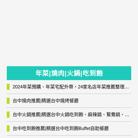
年菜|燒肉|火鍋|吃到飽
2024年菜預購、年菜宅配外帶，24家名店年菜推薦整理，圍爐輕鬆上菜團圓趣
台中燒肉推薦|精選台中燒烤餐廳
台中火鍋推薦|精選台中火鍋吃到飽、麻辣鍋、鴛鴦鍋、石頭火鍋、酸菜白肉鍋、海鮮鍋、燒酒雞、麻油雞、壽喜燒等熱門人氣火鍋店!
台中吃到飽推薦|精選台中吃到飽Buffet自助餐廳