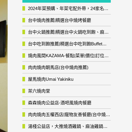
2024年菜預購、年菜宅配外帶，24家名店年菜推薦整理，圍爐輕鬆上菜團圓趣
台中燒肉推薦|精選台中燒烤餐廳
台中火鍋推薦|精選台中火鍋吃到飽、麻辣鍋、鴛鴦鍋、石頭火鍋、酸菜白肉鍋、海鮮鍋、燒酒雞、麻油雞、壽喜燒等熱門人氣火鍋店!
台中吃到飽推薦|精選台中吃到飽Buffet自助餐廳
燒肉風間KAZAMA-餐點|菜單|價位|訂位資訊
肉肉燒肉朝馬店(台中燒肉推薦)
屋馬燒肉Umai Yakiniku
茶六燒肉堂
森森燒肉公益店-酒吧風燒肉餐廳
肉肉燒肉五權西店|寵物友善餐廳(台中燒肉推薦)
湯棧公益店，大推燒酒雞鍋、麻油雞鍋暖暖有夠補