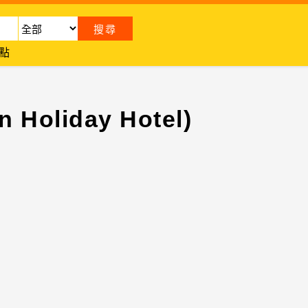
點
oliday Hotel)