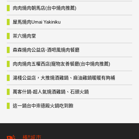
肉肉燒肉朝馬店(台中燒肉推薦)
屋馬燒肉Umai Yakiniku
茶六燒肉堂
森森燒肉公益店-酒吧風燒肉餐廳
肉肉燒肉五權西店|寵物友善餐廳(台中燒肉推薦)
湯棧公益店，大推燒酒雞鍋、麻油雞鍋暖暖有夠補
萬客什鍋-超人氣燒酒雞鍋、石頭火鍋
這一鍋台中崇德殿火鍋吃到飽